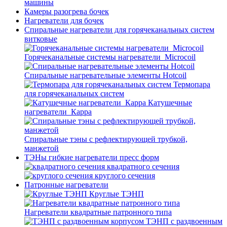
машины
Камеры разогрева бочек
Нагреватели для бочек
Спиральные нагреватели для горячеканальных систем
витковые
Горячеканальные системы нагреватели_Microcoil
Спиральные нагревательные элементы Hotcoil
Термопара
для горячеканальных систем
Катушечные
нагреватели_Карра
Спиральные тэны с рефлектирующей трубкой,
манжетой
ТЭНы гибкие нагреватели пресс форм
квадратного сечения
круглого сечения
Патронные нагреватели
Круглые ТЭНП
Нагреватели квадратные патронного типа
ТЭНП с раздвоенным