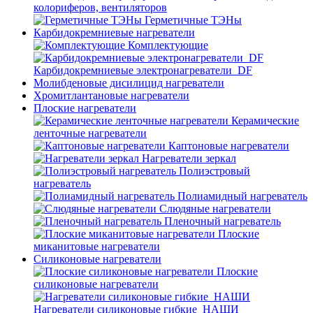
колориферов, вентиляторов
Герметичные ТЭНы
Карбидокремниевые нагреватели
Комплектующие
Карбидокремниевые электронагреватели_DF
Молибденовые дисилицид нагреватели
Хромитлантановые нагреватели
Плоские нагреватели
Керамические
ленточные нагреватели
Каптоновые нагреватели
Нагреватели зеркал
Полиэстровый
нагреватель
Полиамидный нагреватель
Слюдяные нагреватели
Пленочный нагреватель
Плоские
миканитовые нагреватели
Силиконовые нагреватели
Плоские
силиконовые нагреватели
Нагреватели силиконовые гибкие_НАШИ