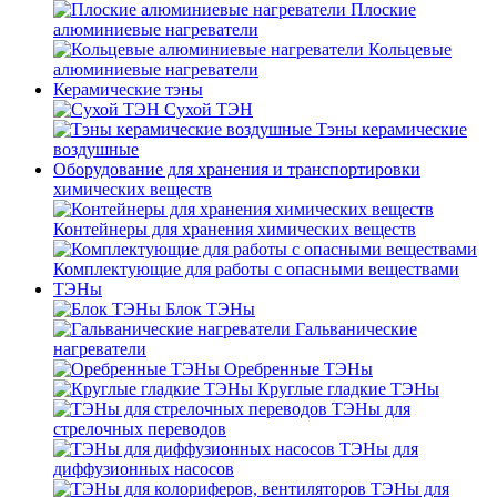
Плоские
алюминиевые нагреватели
Кольцевые
алюминиевые нагреватели
Керамические тэны
Сухой ТЭН
Тэны керамические
воздушные
Оборудование для хранения и транспортировки
химических веществ
Контейнеры для хранения химических веществ
Комплектующие для работы с опасными веществами
ТЭНы
Блок ТЭНы
Гальванические
нагреватели
Оребренные ТЭНы
Круглые гладкие ТЭНы
ТЭНы для
стрелочных переводов
ТЭНы для
диффузионных насосов
ТЭНы для