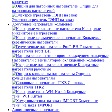
корпусом
Опции для
патронных нагревателей
Электронагреватель ТЭНП на заказ
Хомутовые нагреватели кольцевые
Кольцевые
миканитовые нагреватели
Кольцевые
керамические нагреватели
Герметичные
нагреватели_Proff_BH
Нагреватели с вентилятором охлаждением кольцевые
Квадратные
нагреватели рамочные
Опции к
кольцевым нагревателям
Cопловые
нагреватели_ITKZ
Кольцевые
тэны_WH_Китай
Хомутовые
тэны_на заказ_IMPORT
Алюминиевые нагреватели