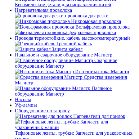
Керамические детали для направления нитей
Нагревательная проволока
проволока для резки
Нихромовая проволока
Вольфрамовая проволока
фехралевая проволока
Провода термостойкие, кабель высокотемпературный
Греющий кабель
Защита кабеля
Паяльное и сварочное оборудование Магистр
Сварочное
оборудование Магистр
Источники тока Магистр
Средства измерения
Магистр
Паяльное
оборудование Магистр
Насосы
Уф-лампы
Оборудование по запросу
Нагреватели для поилок
Тефлоновые ленты, трубки: Запчасти для упаковочных
машин