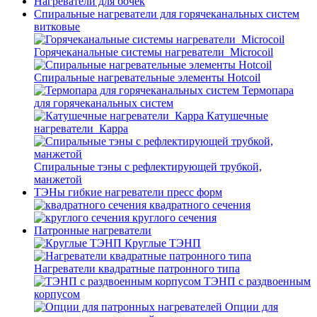
Нагреватели для бочек
Спиральные нагреватели для горячеканальных систем
витковые
Горячеканальные системы нагреватели_Microcoil
Спиральные нагревательные элементы Hotcoil
Термопара
для горячеканальных систем
Катушечные
нагреватели_Карра
Спиральные тэны с рефлектирующей трубкой,
манжетой
ТЭНы гибкие нагреватели пресс форм
квадратного сечения
круглого сечения
Патронные нагреватели
Круглые ТЭНП
Нагреватели квадратные патронного типа
ТЭНП с раздвоенным
корпусом
Опции для