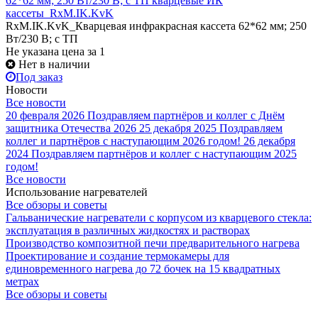
62*62 мм; 250 Вт/230 В; с ТП кварцевые ИК
кассеты_RxM.IK.KvK
RxM.IK.KvK_Кварцевая инфракрасная кассета 62*62 мм; 250
Вт/230 В; с ТП
Не указана цена
за 1
Нет в наличии
Под заказ
Новости
Все новости
20 февраля 2026
Поздравляем партнёров и коллег с Днём
защитника Отечества 2026
25 декабря 2025
Поздравляем
коллег и партнёров с наступающим 2026 годом!
26 декабря
2024
Поздравляем партнёров и коллег с наступающим 2025
годом!
Все новости
Использование нагревателей
Все обзоры и советы
Гальванические нагреватели с корпусом из кварцевого стекла:
эксплуатация в различных жидкостях и растворах
Производство композитной печи предварительного нагрева
Проектирование и создание термокамеры для
единовременного нагрева до 72 бочек на 15 квадратных
метрах
Все обзоры и советы