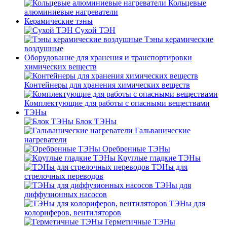
Кольцевые
алюминиевые нагреватели
Керамические тэны
Сухой ТЭН
Тэны керамические
воздушные
Оборудование для хранения и транспортировки
химических веществ
Контейнеры для хранения химических веществ
Комплектующие для работы с опасными веществами
ТЭНы
Блок ТЭНы
Гальванические
нагреватели
Оребренные ТЭНы
Круглые гладкие ТЭНы
ТЭНы для
стрелочных переводов
ТЭНы для
диффузионных насосов
ТЭНы для
колориферов, вентиляторов
Герметичные ТЭНы