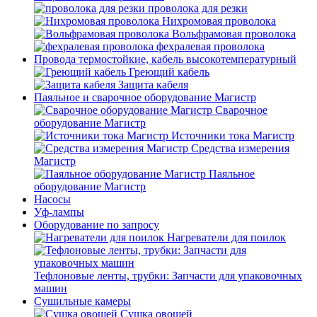
проволока для резки
Нихромовая проволока
Вольфрамовая проволока
фехралевая проволока
Провода термостойкие, кабель высокотемпературный
Греющий кабель
Защита кабеля
Паяльное и сварочное оборудование Магистр
Сварочное
оборудование Магистр
Источники тока Магистр
Средства измерения
Магистр
Паяльное
оборудование Магистр
Насосы
Уф-лампы
Оборудование по запросу
Нагреватели для поилок
Тефлоновые ленты, трубки: Запчасти для упаковочных
машин
Сушильные камеры
Сушка овощей