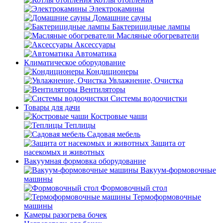
Электрокамины
Домашние сауны
Бактерицидные лампы
Масляные обогреватели
Аксессуары
Автоматика
Климатическое оборудование
Кондиционеры
Увлажнение, Очистка
Вентиляторы
Системы водоочистки
Товары для дачи
Костровые чаши
Теплицы
Садовая мебель
Защита от
насекомых и животных
Вакуумная формовка оборудование
Вакуум-формовочные
машины
Формовочный стол
Термоформовочные
машины
Камеры разогрева бочек