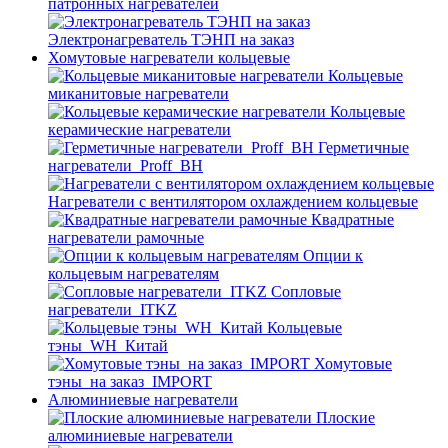
патронных нагревателей
Электронагреватель ТЭНП на заказ
Хомутовые нагреватели кольцевые
Кольцевые
миканитовые нагреватели
Кольцевые
керамические нагреватели
Герметичные
нагреватели_Proff_BH
Нагреватели с вентилятором охлаждением кольцевые
Квадратные
нагреватели рамочные
Опции к
кольцевым нагревателям
Cопловые
нагреватели_ITKZ
Кольцевые
тэны_WH_Китай
Хомутовые
тэны_на заказ_IMPORT
Алюминиевые нагреватели
Плоские
алюминиевые нагреватели