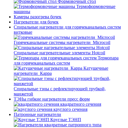
Формовочный стол
Термоформовочные
машины
Камеры разогрева бочек
Нагреватели для бочек
Спиральные нагреватели для горячеканальных систем
витковые
Горячеканальные системы нагреватели_Microcoil
Спиральные нагревательные элементы Hotcoil
Термопара
для горячеканальных систем
Катушечные
нагреватели_Карра
Спиральные тэны с рефлектирующей трубкой,
манжетой
ТЭНы гибкие нагреватели пресс форм
квадратного сечения
круглого сечения
Патронные нагреватели
Круглые ТЭНП