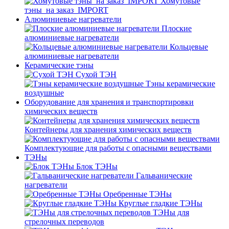
Хомутовые
тэны_на заказ_IMPORT
Алюминиевые нагреватели
Плоские
алюминиевые нагреватели
Кольцевые
алюминиевые нагреватели
Керамические тэны
Сухой ТЭН
Тэны керамические
воздушные
Оборудование для хранения и транспортировки
химических веществ
Контейнеры для хранения химических веществ
Комплектующие для работы с опасными веществами
ТЭНы
Блок ТЭНы
Гальванические
нагреватели
Оребренные ТЭНы
Круглые гладкие ТЭНы
ТЭНы для
стрелочных переводов