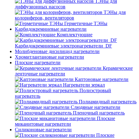
ТЭНы для
диффузионных насосов
ТЭНы для
колориферов, вентиляторов
Герметичные ТЭНы
Карбидокремниевые нагреватели
Комплектующие
Карбидокремниевые электронагреватели_DF
Молибденовые дисилицид нагреватели
Хромитлантановые нагреватели
Плоские нагреватели
Керамические
ленточные нагреватели
Каптоновые нагреватели
Нагреватели зеркал
Полиэстровый
нагреватель
Полиамидный нагреватель
Слюдяные нагреватели
Пленочный нагреватель
Плоские
миканитовые нагреватели
Силиконовые нагреватели
Плоские