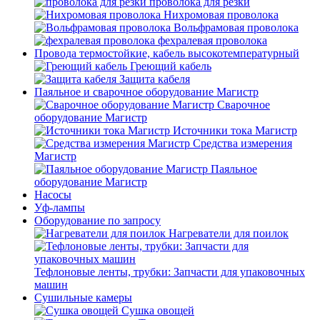
проволока для резки
Нихромовая проволока
Вольфрамовая проволока
фехралевая проволока
Провода термостойкие, кабель высокотемпературный
Греющий кабель
Защита кабеля
Паяльное и сварочное оборудование Магистр
Сварочное
оборудование Магистр
Источники тока Магистр
Средства измерения
Магистр
Паяльное
оборудование Магистр
Насосы
Уф-лампы
Оборудование по запросу
Нагреватели для поилок
Тефлоновые ленты, трубки: Запчасти для упаковочных
машин
Сушильные камеры
Сушка овощей