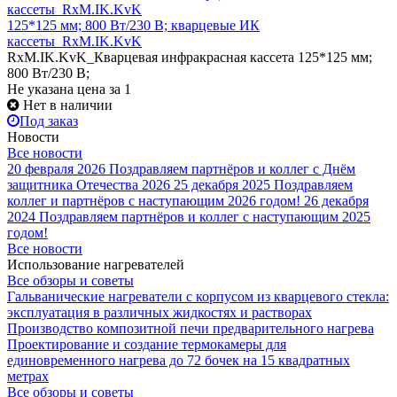
125*125 мм; 800 Вт/230 В; кварцевые ИК
кассеты_RxM.IK.KvK
RxM.IK.KvK_Кварцевая инфракрасная кассета 125*125 мм;
800 Вт/230 В;
Не указана цена
за 1
Нет в наличии
Под заказ
Новости
Все новости
20 февраля 2026
Поздравляем партнёров и коллег с Днём
защитника Отечества 2026
25 декабря 2025
Поздравляем
коллег и партнёров с наступающим 2026 годом!
26 декабря
2024
Поздравляем партнёров и коллег с наступающим 2025
годом!
Все новости
Использование нагревателей
Все обзоры и советы
Гальванические нагреватели с корпусом из кварцевого стекла:
эксплуатация в различных жидкостях и растворах
Производство композитной печи предварительного нагрева
Проектирование и создание термокамеры для
единовременного нагрева до 72 бочек на 15 квадратных
метрах
Все обзоры и советы