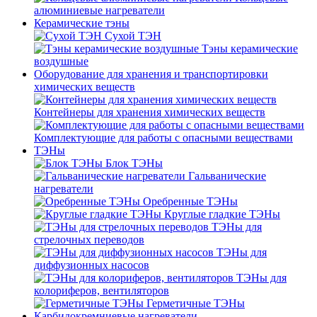
алюминиевые нагреватели
Керамические тэны
Сухой ТЭН
Тэны керамические
воздушные
Оборудование для хранения и транспортировки
химических веществ
Контейнеры для хранения химических веществ
Комплектующие для работы с опасными веществами
ТЭНы
Блок ТЭНы
Гальванические
нагреватели
Оребренные ТЭНы
Круглые гладкие ТЭНы
ТЭНы для
стрелочных переводов
ТЭНы для
диффузионных насосов
ТЭНы для
колориферов, вентиляторов
Герметичные ТЭНы
Карбидокремниевые нагреватели