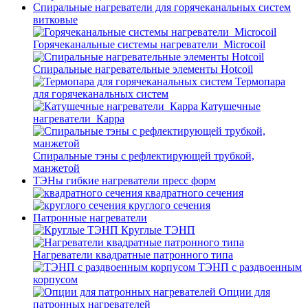
Спиральные нагреватели для горячеканальных систем
витковые
Горячеканальные системы нагреватели_Microcoil
Спиральные нагревательные элементы Hotcoil
Термопара
для горячеканальных систем
Катушечные
нагреватели_Карра
Спиральные тэны с рефлектирующей трубкой,
манжетой
ТЭНы гибкие нагреватели пресс форм
квадратного сечения
круглого сечения
Патронные нагреватели
Круглые ТЭНП
Нагреватели квадратные патронного типа
ТЭНП с раздвоенным
корпусом
Опции для
патронных нагревателей