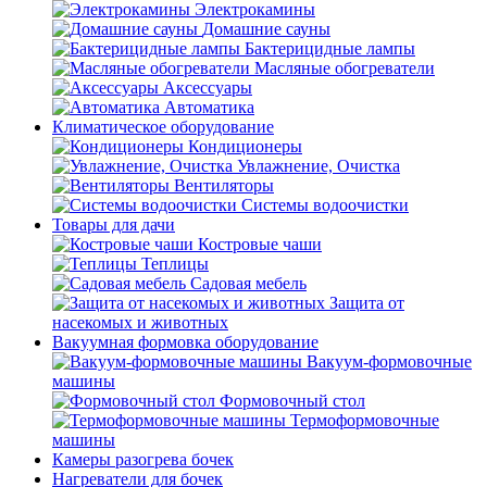
Электрокамины
Домашние сауны
Бактерицидные лампы
Масляные обогреватели
Аксессуары
Автоматика
Климатическое оборудование
Кондиционеры
Увлажнение, Очистка
Вентиляторы
Системы водоочистки
Товары для дачи
Костровые чаши
Теплицы
Садовая мебель
Защита от
насекомых и животных
Вакуумная формовка оборудование
Вакуум-формовочные
машины
Формовочный стол
Термоформовочные
машины
Камеры разогрева бочек
Нагреватели для бочек