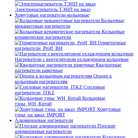
Электронагреватель ТЭНП на заказ
Хомутовые нагреватели кольцевые
Кольцевые
миканитовые нагреватели
Кольцевые
керамические нагреватели
Герметичные
нагреватели_Proff_BH
Нагреватели с вентилятором охлаждением кольцевые
Квадратные
нагреватели рамочные
Опции к
кольцевым нагревателям
Cопловые
нагреватели_ITKZ
Кольцевые
тэны_WH_Китай
Хомутовые
тэны_на заказ_IMPORT
Алюминиевые нагреватели
Плоские
алюминиевые нагреватели
Кольцевые