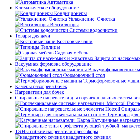
Автоматика
Климатическое оборудование
Кондиционеры
Увлажнение, Очистка
Вентиляторы
Системы водоочистки
Товары для дачи
Костровые чаши
Теплицы
Садовая мебель
Защита от насекомы
Вакуумная формовка оборудование
Вакуум-формовочные 
Формовочный стол
Термоформовочные маш
Камеры разогрева бочек
Нагреватели для бочек
Спиральные нагреватели для горячеканальных систем ви
Горяч
Спираль
Термопара для
Катушечные нагреват
ТЭНы гибкие нагреватели пресс форм
квадратного сечения