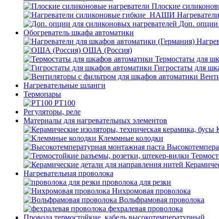
Плоские силиконов
Нагревател
Доп. опции
Обогреватель шкафа автоматики
Нагрев
ОША (Россия)
Термостаты для ш
Гигростаты для шк
Венти
Нагревательные шланги
Термопары
PT100
Регуляторы, реле
Материалы для нагревательных элементов
Клеммные колодки
Высокотемпера
Термост
Керамичес
Нагревательная проволока
проволока для резки
Нихромовая проволока
Вольфрамовая проволока
фехралевая проволока
Провода термостойкие, кабель высокотемпературный