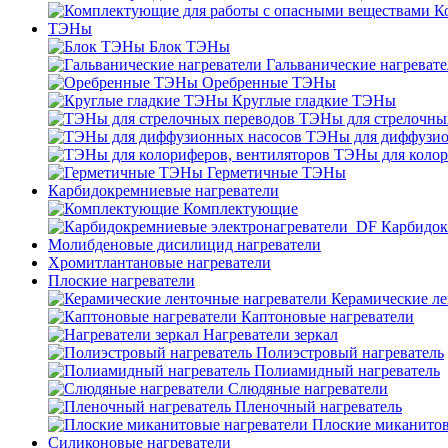
К
ТЭНы
Блок ТЭНы
Гальванические нагреват
Оребренные ТЭНы
Круглые гладкие ТЭНы
ТЭНы для стрелочны
ТЭНы для диффузио
ТЭНы для колор
Герметичные ТЭНы
Карбидокремниевые нагреватели
Комплектующие
Карбидок
Молибденовые дисилицид нагреватели
Хромитлантановые нагреватели
Плоские нагреватели
Керамические ле
Каптоновые нагреватели
Нагреватели зеркал
Полиэстровый нагреватель
Полиамидный нагреватель
Слюдяные нагреватели
Пленочный нагреватель
Плоские миканитов
Силиконовые нагреватели