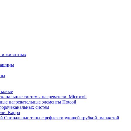
х и животных
машины
ины
тковые
еканальные системы нагреватели_Microcoil
ные нагревательные элементы Hotcoil
 горячеканальных систем
ели_Карра
Спиральные тэны с рефлектирующей трубкой, манжетой