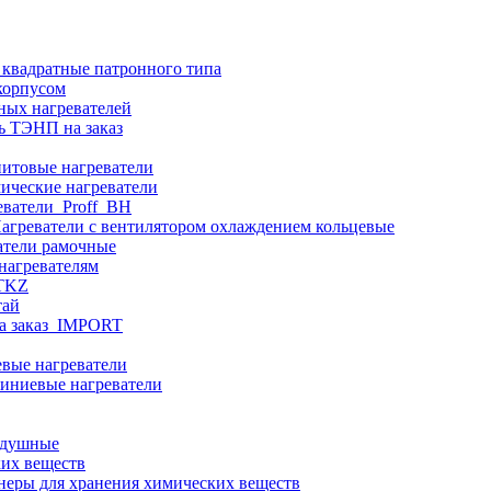
 квадратные патронного типа
корпусом
ных нагревателей
ь ТЭНП на заказ
итовые нагреватели
ические нагреватели
еватели_Proff_BH
агреватели с вентилятором охлаждением кольцевые
атели рамочные
нагревателям
ITKZ
тай
а заказ_IMPORT
вые нагреватели
иниевые нагреватели
здушные
ких веществ
неры для хранения химических веществ