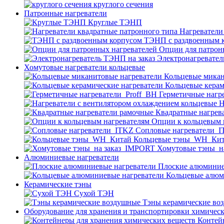
круглого сечения
Патронные нагреватели
Круглые ТЭНП
Нагреватели
ТЭНП с раздвоенным 
Опции для патрон
Электронагревател
Хомутовые нагреватели кольцевые
Кольцевые микан
Кольцевые керам
Герметичные нагр
Н
Квадратные нагрев
Опции к кольцевым 
Cопловые нагреватели_
Кольцевые тэны_WH_Ки
Хомутовые тэны_н
Алюминиевые нагреватели
Плоские алюминие
Кольцевые алюм
Керамические тэны
Сухой ТЭН
Тэны керамические во
Оборудование для хранения и транспортировки химичес
Контей