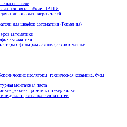
ые нагреватели
и силиконовые гибкие_НАШИ
 для силиконовых нагревателей
атели для шкафов автоматики (Германия)
кафов автоматики
афов автоматики
ляторы с фильтром для шкафов автоматики
Керамические изоляторы, техническая керамика, бусы
турная монтажная паста
ойкие разъемы, розетки, штекер-вилки
кие детали для направления нитей