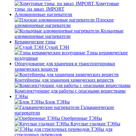
Хомутовые
тэны_на заказ_IMPORT
Алюминиевые нагреватели
Плоские
алюминиевые нагреватели
Кольцевые
алюминиевые нагреватели
Керамические тэны
Сухой ТЭН
Тэны керамические
воздушные
Оборудование для хранения и транспортировки
химических веществ
Контейнеры для хранения химических веществ
Комплектующие для работы с опасными веществами
ТЭНы
Блок ТЭНы
Гальванические
нагреватели
Оребренные ТЭНы
Круглые гладкие ТЭНы
ТЭНы для
стрелочных переводов