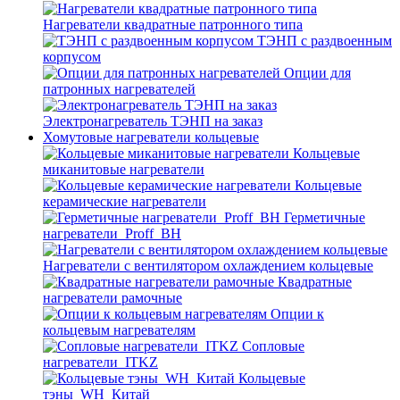
Нагреватели квадратные патронного типа
ТЭНП с раздвоенным
корпусом
Опции для
патронных нагревателей
Электронагреватель ТЭНП на заказ
Хомутовые нагреватели кольцевые
Кольцевые
миканитовые нагреватели
Кольцевые
керамические нагреватели
Герметичные
нагреватели_Proff_BH
Нагреватели с вентилятором охлаждением кольцевые
Квадратные
нагреватели рамочные
Опции к
кольцевым нагревателям
Cопловые
нагреватели_ITKZ
Кольцевые
тэны_WH_Китай