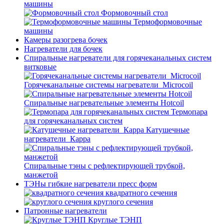
машины
Формовочный стол
Термоформовочные
машины
Камеры разогрева бочек
Нагреватели для бочек
Спиральные нагреватели для горячеканальных систем
витковые
Горячеканальные системы нагреватели_Microcoil
Спиральные нагревательные элементы Hotcoil
Термопара
для горячеканальных систем
Катушечные
нагреватели_Карра
Спиральные тэны с рефлектирующей трубкой,
манжетой
ТЭНы гибкие нагреватели пресс форм
квадратного сечения
круглого сечения
Патронные нагреватели
Круглые ТЭНП