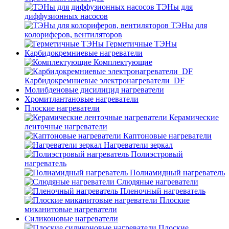
ТЭНы для
диффузионных насосов
ТЭНы для
колориферов, вентиляторов
Герметичные ТЭНы
Карбидокремниевые нагреватели
Комплектующие
Карбидокремниевые электронагреватели_DF
Молибденовые дисилицид нагреватели
Хромитлантановые нагреватели
Плоские нагреватели
Керамические
ленточные нагреватели
Каптоновые нагреватели
Нагреватели зеркал
Полиэстровый
нагреватель
Полиамидный нагреватель
Слюдяные нагреватели
Пленочный нагреватель
Плоские
миканитовые нагреватели
Силиконовые нагреватели
Плоские