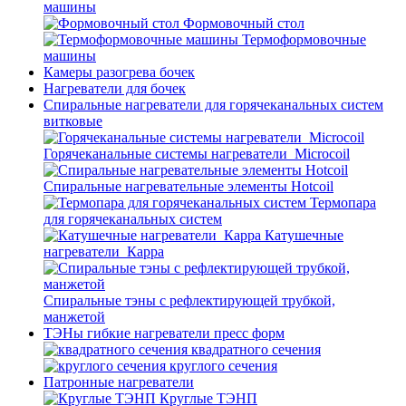
машины
Формовочный стол
Термоформовочные
машины
Камеры разогрева бочек
Нагреватели для бочек
Спиральные нагреватели для горячеканальных систем
витковые
Горячеканальные системы нагреватели_Microcoil
Спиральные нагревательные элементы Hotcoil
Термопара
для горячеканальных систем
Катушечные
нагреватели_Карра
Спиральные тэны с рефлектирующей трубкой,
манжетой
ТЭНы гибкие нагреватели пресс форм
квадратного сечения
круглого сечения
Патронные нагреватели
Круглые ТЭНП