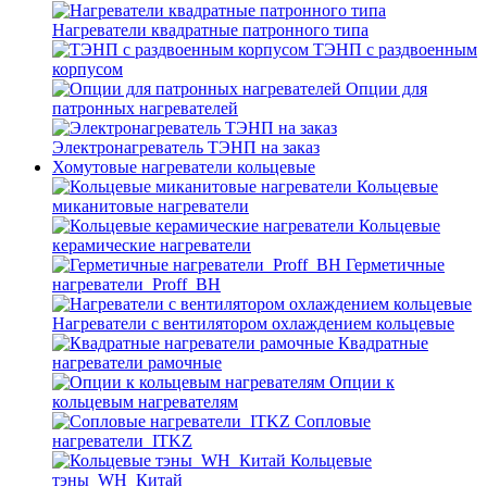
Нагреватели квадратные патронного типа
ТЭНП с раздвоенным
корпусом
Опции для
патронных нагревателей
Электронагреватель ТЭНП на заказ
Хомутовые нагреватели кольцевые
Кольцевые
миканитовые нагреватели
Кольцевые
керамические нагреватели
Герметичные
нагреватели_Proff_BH
Нагреватели с вентилятором охлаждением кольцевые
Квадратные
нагреватели рамочные
Опции к
кольцевым нагревателям
Cопловые
нагреватели_ITKZ
Кольцевые
тэны_WH_Китай