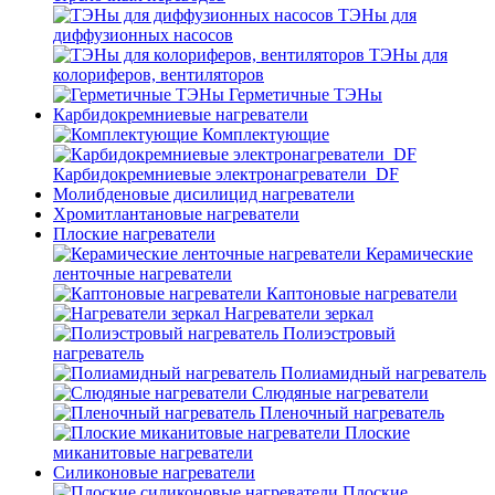
ТЭНы для
диффузионных насосов
ТЭНы для
колориферов, вентиляторов
Герметичные ТЭНы
Карбидокремниевые нагреватели
Комплектующие
Карбидокремниевые электронагреватели_DF
Молибденовые дисилицид нагреватели
Хромитлантановые нагреватели
Плоские нагреватели
Керамические
ленточные нагреватели
Каптоновые нагреватели
Нагреватели зеркал
Полиэстровый
нагреватель
Полиамидный нагреватель
Слюдяные нагреватели
Пленочный нагреватель
Плоские
миканитовые нагреватели
Силиконовые нагреватели
Плоские