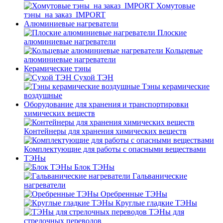
Хомутовые
тэны_на заказ_IMPORT
Алюминиевые нагреватели
Плоские
алюминиевые нагреватели
Кольцевые
алюминиевые нагреватели
Керамические тэны
Сухой ТЭН
Тэны керамические
воздушные
Оборудование для хранения и транспортировки
химических веществ
Контейнеры для хранения химических веществ
Комплектующие для работы с опасными веществами
ТЭНы
Блок ТЭНы
Гальванические
нагреватели
Оребренные ТЭНы
Круглые гладкие ТЭНы
ТЭНы для
стрелочных переводов