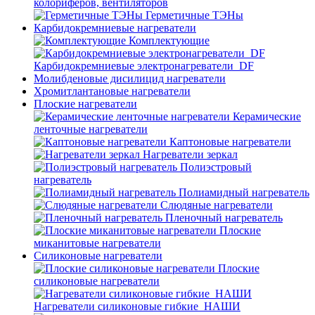
колориферов, вентиляторов
Герметичные ТЭНы
Карбидокремниевые нагреватели
Комплектующие
Карбидокремниевые электронагреватели_DF
Молибденовые дисилицид нагреватели
Хромитлантановые нагреватели
Плоские нагреватели
Керамические
ленточные нагреватели
Каптоновые нагреватели
Нагреватели зеркал
Полиэстровый
нагреватель
Полиамидный нагреватель
Слюдяные нагреватели
Пленочный нагреватель
Плоские
миканитовые нагреватели
Силиконовые нагреватели
Плоские
силиконовые нагреватели
Нагреватели силиконовые гибкие_НАШИ