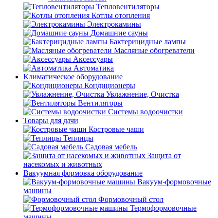
Тепловентиляторы
Котлы отопления
Электрокамины
Домашние сауны
Бактерицидные лампы
Масляные обогреватели
Аксессуары
Автоматика
Климатическое оборудование
Кондиционеры
Увлажнение, Очистка
Вентиляторы
Системы водоочистки
Товары для дачи
Костровые чаши
Теплицы
Садовая мебель
Защита от
насекомых и животных
Вакуумная формовка оборудование
Вакуум-формовочные
машины
Формовочный стол
Термоформовочные
машины