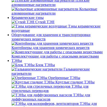
Плоские
алюминиевые нагреватели
Кольцевые
алюминиевые нагреватели
Керамические тэны
Сухой ТЭН
Тэны керамические
воздушные
Оборудование для хранения и транспортировки
химических веществ
Контейнеры для хранения химических веществ
Комплектующие для работы с опасными веществами
ТЭНы
Блок ТЭНы
Гальванические
нагреватели
Оребренные ТЭНы
Круглые гладкие ТЭНы
ТЭНы для
стрелочных переводов
ТЭНы для
диффузионных насосов
ТЭНы для