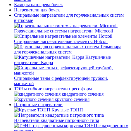
Камеры разогрева бочек
Нагреватели для бочек
Спиральные нагреватели для горячеканальных систем
витковые
Горячеканальные системы нагреватели_Microcoil
Спиральные нагревательные элементы Hotcoil
Термопара
для горячеканальных систем
Катушечные
нагреватели_Карра
Спиральные тэны с рефлектирующей трубкой,
манжетой
ТЭНы гибкие нагреватели пресс форм
квадратного сечения
круглого сечения
Патронные нагреватели
Круглые ТЭНП
Нагреватели квадратные патронного типа
ТЭНП с раздвоенным
корпусом