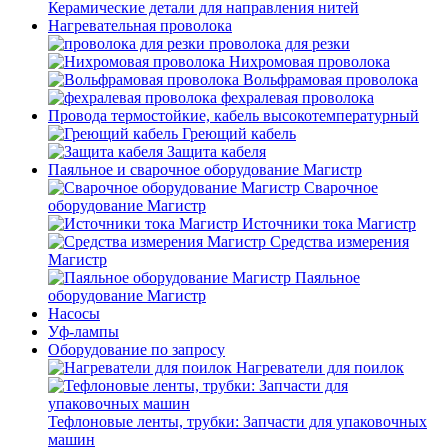
Керамические детали для направления нитей
Нагревательная проволока
проволока для резки
Нихромовая проволока
Вольфрамовая проволока
фехралевая проволока
Провода термостойкие, кабель высокотемпературный
Греющий кабель
Защита кабеля
Паяльное и сварочное оборудование Магистр
Сварочное
оборудование Магистр
Источники тока Магистр
Средства измерения
Магистр
Паяльное
оборудование Магистр
Насосы
Уф-лампы
Оборудование по запросу
Нагреватели для поилок
Тефлоновые ленты, трубки: Запчасти для упаковочных
машин