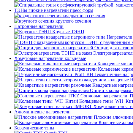
ТЭНы гибкие нагреватели пресс форм
квадратного сечения
круглого сечения
Патронные нагреватели
Круглые ТЭНП
Нагреватели
ТЭНП с раздвоенным 
Опции для патрон
Электронагревател
Хомутовые нагреватели кольцевые
Кольцевые микан
Кольцевые керам
Герметичные нагр
Н
Квадратные нагрев
Опции к кольцевым 
Cопловые нагреватели_
Кольцевые тэны_WH_Ки
Хомутовые тэны_н
Алюминиевые нагреватели
Плоские алюминие
Кольцевые алюм
Керамические тэны