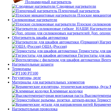
Полиамидный нагреватель
Слюдяные нагреватели
Пленочный нагреватель
Плоские миканитов
Силиконовые нагреватели
Плоские силиконов
Нагревател
Доп. опции
Обогреватель шкафа автоматики
Нагрев
ОША (Россия)
Термостаты для ш
Гигростаты для шк
Венти
Нагревательные шланги
Термопары
PT100
Регуляторы, реле
Материалы для нагревательных элементов
Клеммные колодки
Высокотемпера
Термост
Керамичес
Нагревательная проволока