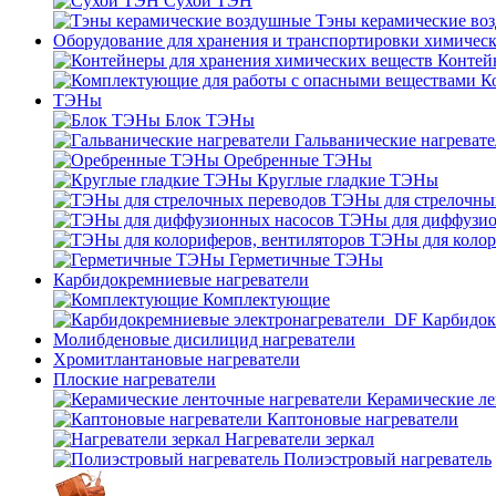
Сухой ТЭН
Тэны керамические во
Оборудование для хранения и транспортировки химичес
Контей
К
ТЭНы
Блок ТЭНы
Гальванические нагреват
Оребренные ТЭНы
Круглые гладкие ТЭНы
ТЭНы для стрелочны
ТЭНы для диффузио
ТЭНы для колор
Герметичные ТЭНы
Карбидокремниевые нагреватели
Комплектующие
Карбидок
Молибденовые дисилицид нагреватели
Хромитлантановые нагреватели
Плоские нагреватели
Керамические ле
Каптоновые нагреватели
Нагреватели зеркал
Полиэстровый нагреватель