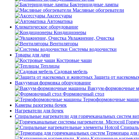
Бактерицидные лампы
Масляные обогреватели
Аксессуары
Автоматика
Климатическое оборудование
Кондиционеры
Увлажнение, Очистка
Вентиляторы
Системы водоочистки
Товары для дачи
Костровые чаши
Теплицы
Садовая мебель
Защита от насекомы
Вакуумная формовка оборудование
Вакуум-формовочные 
Формовочный стол
Термоформовочные маш
Камеры разогрева бочек
Нагреватели для бочек
Спиральные нагреватели для горячеканальных систем ви
Горяч
Спираль
Термопара для
Катушечные нагреват