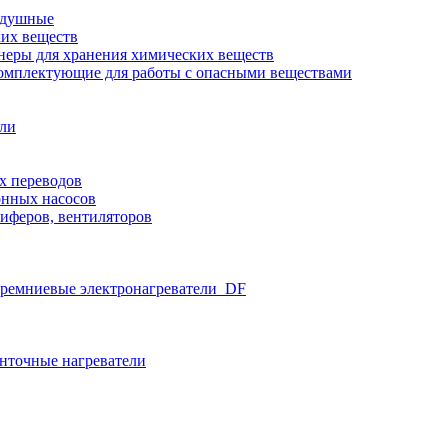
здушные
ких веществ
неры для хранения химических веществ
омплектующие для работы с опасными веществами
ели
х переводов
нных насосов
иферов, вентиляторов
ремниевые электронагреватели_DF
нточные нагреватели