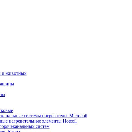
х и животных
машины
ины
тковые
еканальные системы нагреватели_Microcoil
ные нагревательные элементы Hotcoil
 горячеканальных систем
ели_Карра