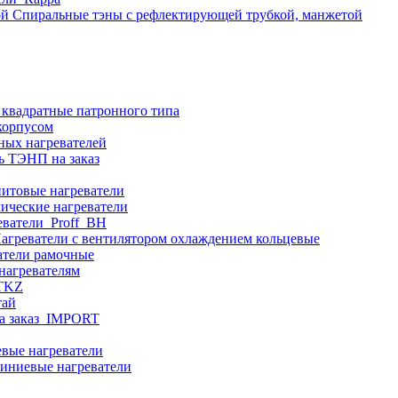
Спиральные тэны с рефлектирующей трубкой, манжетой
 квадратные патронного типа
корпусом
ных нагревателей
ь ТЭНП на заказ
итовые нагреватели
ические нагреватели
еватели_Proff_BH
агреватели с вентилятором охлаждением кольцевые
атели рамочные
нагревателям
ITKZ
тай
а заказ_IMPORT
вые нагреватели
иниевые нагреватели