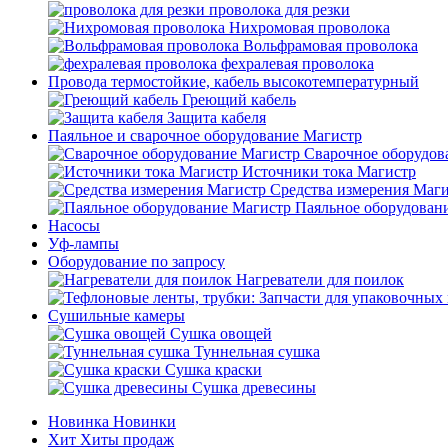
проволока для резки
Нихромовая проволока
Вольфрамовая проволока
фехралевая проволока
Провода термостойкие, кабель высокотемпературный
Греющий кабель
Защита кабеля
Паяльное и сварочное оборудование Магистр
Сварочное оборудов
Источники тока Магистр
Средства измерения Маг
Паяльное оборудован
Насосы
Уф-лампы
Оборудование по запросу
Нагреватели для поилок
Сушильные камеры
Сушка овощей
Туннельная сушка
Сушка краски
Сушка древесины
Новинка
Новинки
Хит
Хиты продаж