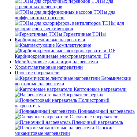
ТЭНы для
стрелочных переводов
ТЭНы для
диффузионных насосов
ТЭНы для
колориферов, вентиляторов
Герметичные ТЭНы
Карбидокремниевые нагреватели
Комплектующие
Карбидокремниевые электронагреватели_DF
Молибденовые дисилицид нагреватели
Хромитлантановые нагреватели
Плоские нагреватели
Керамические
ленточные нагреватели
Каптоновые нагреватели
Нагреватели зеркал
Полиэстровый
нагреватель
Полиамидный нагреватель
Слюдяные нагреватели
Пленочный нагреватель
Плоские
миканитовые нагреватели