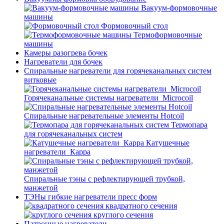
Вакуум-формовочные
машины
Формовочный стол
Термоформовочные
машины
Камеры разогрева бочек
Нагреватели для бочек
Спиральные нагреватели для горячеканальных систем
витковые
Горячеканальные системы нагреватели_Microcoil
Спиральные нагревательные элементы Hotcoil
Термопара
для горячеканальных систем
Катушечные
нагреватели_Карра
Спиральные тэны с рефлектирующей трубкой,
манжетой
ТЭНы гибкие нагреватели пресс форм
квадратного сечения
круглого сечения
Патронные нагреватели