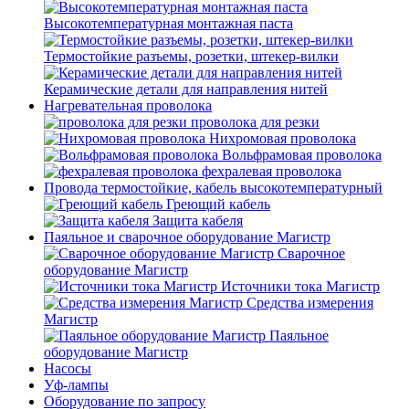
Высокотемпературная монтажная паста
Термостойкие разъемы, розетки, штекер-вилки
Керамические детали для направления нитей
Нагревательная проволока
проволока для резки
Нихромовая проволока
Вольфрамовая проволока
фехралевая проволока
Провода термостойкие, кабель высокотемпературный
Греющий кабель
Защита кабеля
Паяльное и сварочное оборудование Магистр
Сварочное
оборудование Магистр
Источники тока Магистр
Средства измерения
Магистр
Паяльное
оборудование Магистр
Насосы
Уф-лампы
Оборудование по запросу