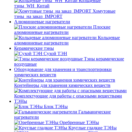
Кольцевые
тэны_WH_Китай
Хомутовые
тэны_на заказ_IMPORT
Алюминиевые нагреватели
Плоские
алюминиевые нагреватели
Кольцевые
алюминиевые нагреватели
Керамические тэны
Сухой ТЭН
Тэны керамические
воздушные
Оборудование для хранения и транспортировки
химических веществ
Контейнеры для хранения химических веществ
Комплектующие для работы с опасными веществами
ТЭНы
Блок ТЭНы
Гальванические
нагреватели
Оребренные ТЭНы
Круглые гладкие ТЭНы