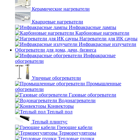
Керамические нагреватели
Кварцевые нагреватели
Инфракрасные лампы
Карбоновые нагреватели
Нагреватели для ИК сауны
Инфракрасные излучатели
Обогреватели для дома, дачи, бизнеса
Инфракрасные
обогреватели
Уличные обогреватели
Промышленные
обогреватели
Газовые обогреватели
Водонагреватели
Конвекторы
Теплый пол
Теплый плинтус
Греющие кабели
Терморегуляторы
Тепловые пушки