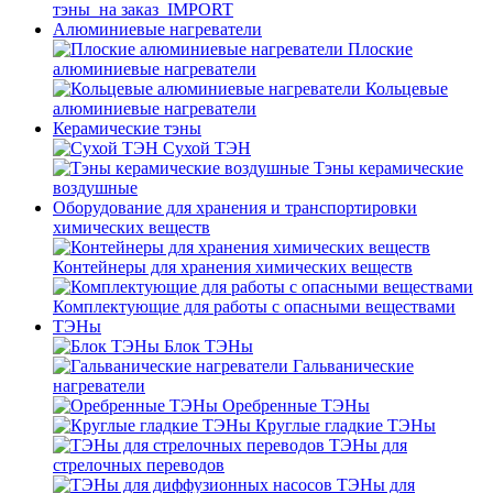
тэны_на заказ_IMPORT
Алюминиевые нагреватели
Плоские
алюминиевые нагреватели
Кольцевые
алюминиевые нагреватели
Керамические тэны
Сухой ТЭН
Тэны керамические
воздушные
Оборудование для хранения и транспортировки
химических веществ
Контейнеры для хранения химических веществ
Комплектующие для работы с опасными веществами
ТЭНы
Блок ТЭНы
Гальванические
нагреватели
Оребренные ТЭНы
Круглые гладкие ТЭНы
ТЭНы для
стрелочных переводов
ТЭНы для