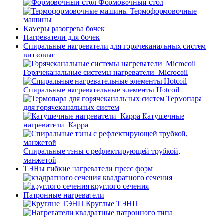
Формовочный стол
Термоформовочные
машины
Камеры разогрева бочек
Нагреватели для бочек
Спиральные нагреватели для горячеканальных систем
витковые
Горячеканальные системы нагреватели_Microcoil
Спиральные нагревательные элементы Hotcoil
Термопара
для горячеканальных систем
Катушечные
нагреватели_Карра
Спиральные тэны с рефлектирующей трубкой,
манжетой
ТЭНы гибкие нагреватели пресс форм
квадратного сечения
круглого сечения
Патронные нагреватели
Круглые ТЭНП