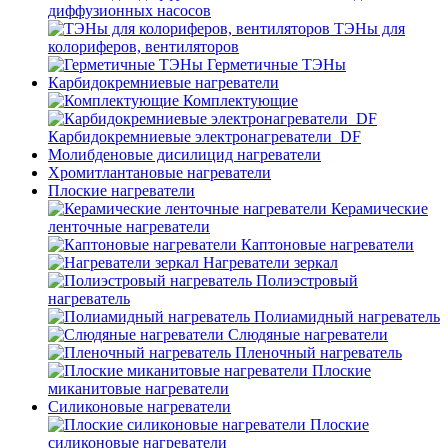
диффузионных насосов
ТЭНы для
колориферов, вентиляторов
Герметичные ТЭНы
Карбидокремниевые нагреватели
Комплектующие
Карбидокремниевые электронагреватели_DF
Молибденовые дисилицид нагреватели
Хромитлантановые нагреватели
Плоские нагреватели
Керамические
ленточные нагреватели
Каптоновые нагреватели
Нагреватели зеркал
Полиэстровый
нагреватель
Полиамидный нагреватель
Слюдяные нагреватели
Пленочный нагреватель
Плоские
миканитовые нагреватели
Силиконовые нагреватели
Плоские
силиконовые нагреватели