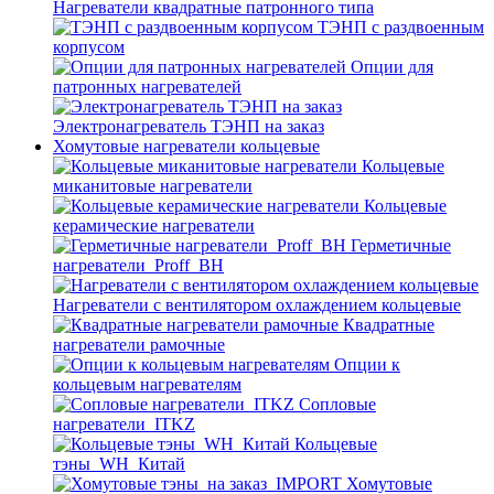
Нагреватели квадратные патронного типа
ТЭНП с раздвоенным
корпусом
Опции для
патронных нагревателей
Электронагреватель ТЭНП на заказ
Хомутовые нагреватели кольцевые
Кольцевые
миканитовые нагреватели
Кольцевые
керамические нагреватели
Герметичные
нагреватели_Proff_BH
Нагреватели с вентилятором охлаждением кольцевые
Квадратные
нагреватели рамочные
Опции к
кольцевым нагревателям
Cопловые
нагреватели_ITKZ
Кольцевые
тэны_WH_Китай
Хомутовые