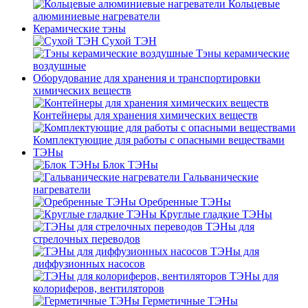
Кольцевые
алюминиевые нагреватели
Керамические тэны
Сухой ТЭН
Тэны керамические
воздушные
Оборудование для хранения и транспортировки
химических веществ
Контейнеры для хранения химических веществ
Комплектующие для работы с опасными веществами
ТЭНы
Блок ТЭНы
Гальванические
нагреватели
Оребренные ТЭНы
Круглые гладкие ТЭНы
ТЭНы для
стрелочных переводов
ТЭНы для
диффузионных насосов
ТЭНы для
колориферов, вентиляторов
Герметичные ТЭНы