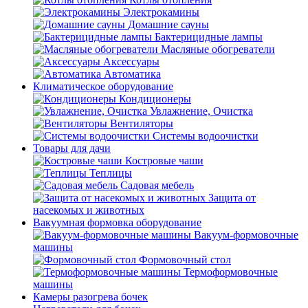
Электрокамины
Домашние сауны
Бактерицидные лампы
Масляные обогреватели
Аксессуары
Автоматика
Климатическое оборудование
Кондиционеры
Увлажнение, Очистка
Вентиляторы
Системы водоочистки
Товары для дачи
Костровые чаши
Теплицы
Садовая мебель
Защита от
насекомых и животных
Вакуумная формовка оборудование
Вакуум-формовочные
машины
Формовочный стол
Термоформовочные
машины
Камеры разогрева бочек