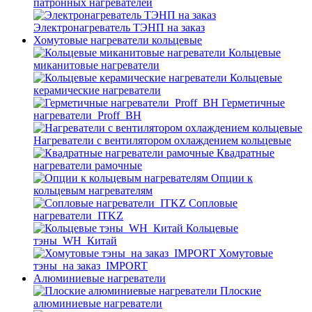
патронных нагревателей
Электронагреватель ТЭНП на заказ
Хомутовые нагреватели кольцевые
Кольцевые
миканитовые нагреватели
Кольцевые
керамические нагреватели
Герметичные
нагреватели_Proff_BH
Нагреватели с вентилятором охлаждением кольцевые
Квадратные
нагреватели рамочные
Опции к
кольцевым нагревателям
Cопловые
нагреватели_ITKZ
Кольцевые
тэны_WH_Китай
Хомутовые
тэны_на заказ_IMPORT
Алюминиевые нагреватели
Плоские
алюминиевые нагреватели