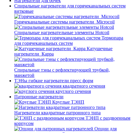
Нагреватели для бочек
Спиральные нагреватели для горячеканальных систем
витковые
Горячеканальные системы нагреватели_Microcoil
Спиральные нагревательные элементы Hotcoil
Термопара
для горячеканальных систем
Катушечные
нагреватели_Карра
Спиральные тэны с рефлектирующей трубкой,
манжетой
ТЭНы гибкие нагреватели пресс форм
квадратного сечения
круглого сечения
Патронные нагреватели
Круглые ТЭНП
Нагреватели квадратные патронного типа
ТЭНП с раздвоенным
корпусом
Опции для