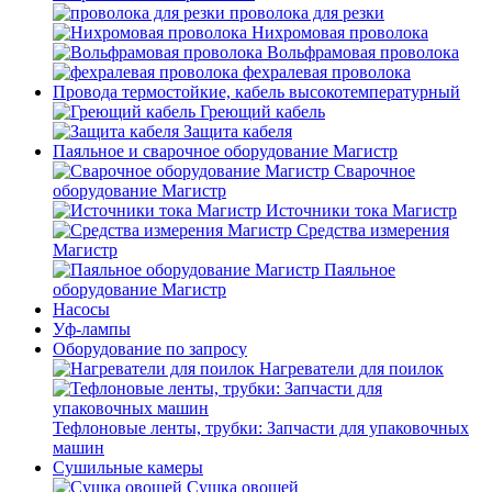
проволока для резки
Нихромовая проволока
Вольфрамовая проволока
фехралевая проволока
Провода термостойкие, кабель высокотемпературный
Греющий кабель
Защита кабеля
Паяльное и сварочное оборудование Магистр
Сварочное
оборудование Магистр
Источники тока Магистр
Средства измерения
Магистр
Паяльное
оборудование Магистр
Насосы
Уф-лампы
Оборудование по запросу
Нагреватели для поилок
Тефлоновые ленты, трубки: Запчасти для упаковочных
машин
Сушильные камеры
Сушка овощей