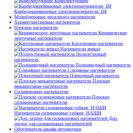
Комплектующие
Карбидокремниевые электронагреватели_DF
Молибденовые дисилицид нагреватели
Хромитлантановые нагреватели
Плоские нагреватели
Керамические
ленточные нагреватели
Каптоновые нагреватели
Нагреватели зеркал
Полиэстровый
нагреватель
Полиамидный нагреватель
Слюдяные нагреватели
Пленочный нагреватель
Плоские
миканитовые нагреватели
Силиконовые нагреватели
Плоские
силиконовые нагреватели
Нагреватели силиконовые гибкие_НАШИ
Доп.
опции для силиконовых нагревателей
Обогреватель шкафа автоматики