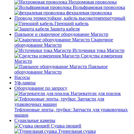
Нихромовая проволока
Вольфрамовая проволока
фехралевая проволока
Провода термостойкие, кабель высокотемпературный
Греющий кабель
Защита кабеля
Паяльное и сварочное оборудование Магистр
Сварочное
оборудование Магистр
Источники тока Магистр
Средства измерения
Магистр
Паяльное
оборудование Магистр
Насосы
Уф-лампы
Оборудование по запросу
Нагреватели для поилок
Тефлоновые ленты, трубки: Запчасти для упаковочных
машин
Сушильные камеры
Сушка овощей
Туннельная сушка