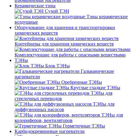
алюминиевые нагреватели
Керамические тэны
Сухой ТЭН
Тэны керамические
воздушные
Оборудование для хранения и транспортировки
химических веществ
Контейнеры для хранения химических веществ
Комплектующие для работы с опасными веществами
ТЭНы
Блок ТЭНы
Гальванические
нагреватели
Оребренные ТЭНы
Круглые гладкие ТЭНы
ТЭНы для
стрелочных переводов
ТЭНы для
диффузионных насосов
ТЭНы для
колориферов, вентиляторов
Герметичные ТЭНы
Карбидокремниевые нагреватели