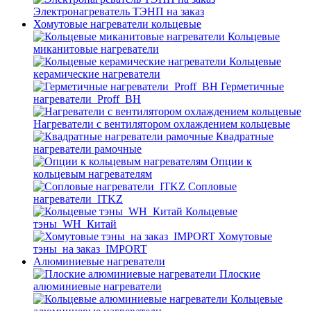
Электронагреватель ТЭНП на заказ
Хомутовые нагреватели кольцевые
Кольцевые
миканитовые нагреватели
Кольцевые
керамические нагреватели
Герметичные
нагреватели_Proff_BH
Нагреватели с вентилятором охлаждением кольцевые
Квадратные
нагреватели рамочные
Опции к
кольцевым нагревателям
Cопловые
нагреватели_ITKZ
Кольцевые
тэны_WH_Китай
Хомутовые
тэны_на заказ_IMPORT
Алюминиевые нагреватели
Плоские
алюминиевые нагреватели
Кольцевые