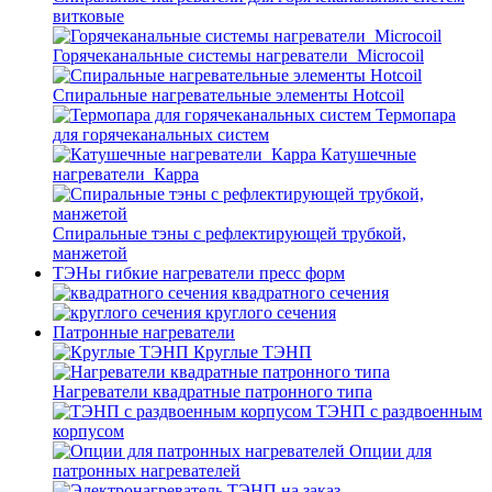
витковые
Горячеканальные системы нагреватели_Microcoil
Спиральные нагревательные элементы Hotcoil
Термопара
для горячеканальных систем
Катушечные
нагреватели_Карра
Спиральные тэны с рефлектирующей трубкой,
манжетой
ТЭНы гибкие нагреватели пресс форм
квадратного сечения
круглого сечения
Патронные нагреватели
Круглые ТЭНП
Нагреватели квадратные патронного типа
ТЭНП с раздвоенным
корпусом
Опции для
патронных нагревателей