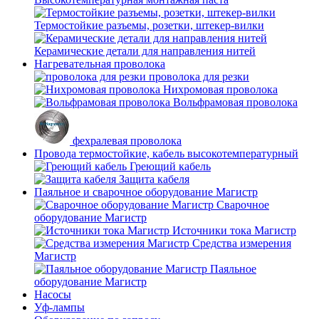
Термостойкие разъемы, розетки, штекер-вилки
Керамические детали для направления нитей
Нагревательная проволока
проволока для резки
Нихромовая проволока
Вольфрамовая проволока
фехралевая проволока
Провода термостойкие, кабель высокотемпературный
Греющий кабель
Защита кабеля
Паяльное и сварочное оборудование Магистр
Сварочное
оборудование Магистр
Источники тока Магистр
Средства измерения
Магистр
Паяльное
оборудование Магистр
Насосы
Уф-лампы