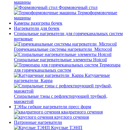
машины
Формовочный стол
Термоформовочные
машины
Камеры разогрева бочек
Нагреватели для бочек
Спиральные нагреватели для горячеканальных систем
витковые
Горячеканальные системы нагреватели_Microcoil
Спиральные нагревательные элементы Hotcoil
Термопара
для горячеканальных систем
Катушечные
нагреватели_Карра
Спиральные тэны с рефлектирующей трубкой,
манжетой
ТЭНы гибкие нагреватели пресс форм
квадратного сечения
круглого сечения
Патронные нагреватели
Круглые ТЭНП