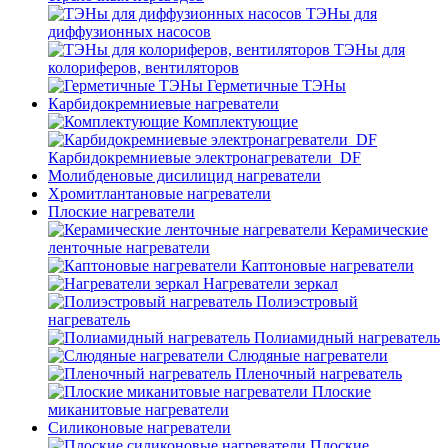
ТЭНы для
диффузионных насосов
ТЭНы для
колориферов, вентиляторов
Герметичные ТЭНы
Карбидокремниевые нагреватели
Комплектующие
Карбидокремниевые электронагреватели_DF
Молибденовые дисилицид нагреватели
Хромитлантановые нагреватели
Плоские нагреватели
Керамические
ленточные нагреватели
Каптоновые нагреватели
Нагреватели зеркал
Полиэстровый
нагреватель
Полиамидный нагреватель
Слюдяные нагреватели
Пленочный нагреватель
Плоские
миканитовые нагреватели
Силиконовые нагреватели
Плоские