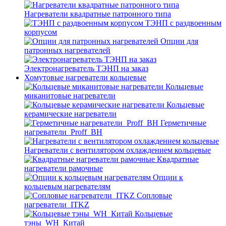
Нагреватели квадратные патронного типа
ТЭНП с раздвоенным
корпусом
Опции для
патронных нагревателей
Электронагреватель ТЭНП на заказ
Хомутовые нагреватели кольцевые
Кольцевые
миканитовые нагреватели
Кольцевые
керамические нагреватели
Герметичные
нагреватели_Proff_BH
Нагреватели с вентилятором охлаждением кольцевые
Квадратные
нагреватели рамочные
Опции к
кольцевым нагревателям
Cопловые
нагреватели_ITKZ
Кольцевые
тэны_WH_Китай