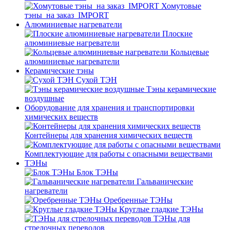
Хомутовые
тэны_на заказ_IMPORT
Алюминиевые нагреватели
Плоские
алюминиевые нагреватели
Кольцевые
алюминиевые нагреватели
Керамические тэны
Сухой ТЭН
Тэны керамические
воздушные
Оборудование для хранения и транспортировки
химических веществ
Контейнеры для хранения химических веществ
Комплектующие для работы с опасными веществами
ТЭНы
Блок ТЭНы
Гальванические
нагреватели
Оребренные ТЭНы
Круглые гладкие ТЭНы
ТЭНы для
стрелочных переводов