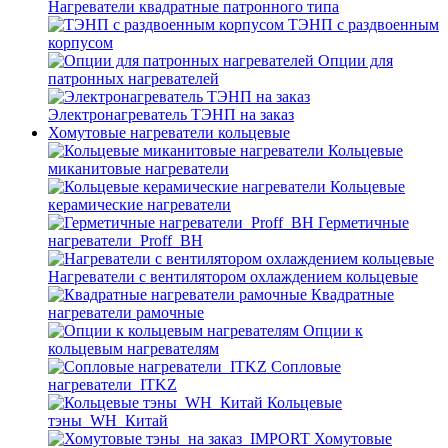
Нагреватели квадратные патронного типа
ТЭНП с раздвоенным
корпусом
Опции для
патронных нагревателей
Электронагреватель ТЭНП на заказ
Хомутовые нагреватели кольцевые
Кольцевые
миканитовые нагреватели
Кольцевые
керамические нагреватели
Герметичные
нагреватели_Proff_BH
Нагреватели с вентилятором охлаждением кольцевые
Квадратные
нагреватели рамочные
Опции к
кольцевым нагревателям
Cопловые
нагреватели_ITKZ
Кольцевые
тэны_WH_Китай
Хомутовые