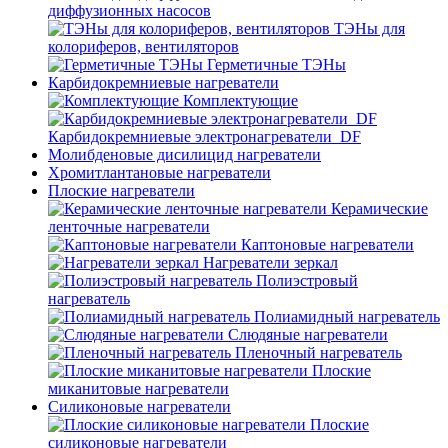
диффузионных насосов
ТЭНы для
колориферов, вентиляторов
Герметичные ТЭНы
Карбидокремниевые нагреватели
Комплектующие
Карбидокремниевые электронагреватели_DF
Молибденовые дисилицид нагреватели
Хромитлантановые нагреватели
Плоские нагреватели
Керамические
ленточные нагреватели
Каптоновые нагреватели
Нагреватели зеркал
Полиэстровый
нагреватель
Полиамидный нагреватель
Слюдяные нагреватели
Пленочный нагреватель
Плоские
миканитовые нагреватели
Силиконовые нагреватели
Плоские
силиконовые нагреватели