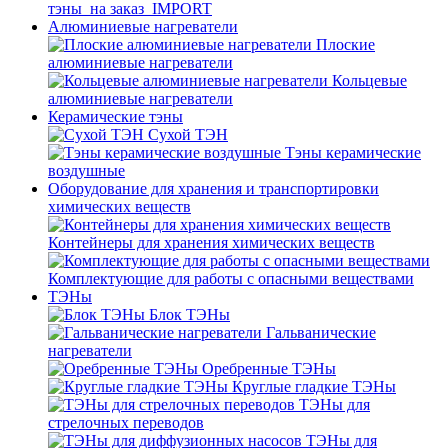
тэны_на заказ_IMPORT
Алюминиевые нагреватели
Плоские
алюминиевые нагреватели
Кольцевые
алюминиевые нагреватели
Керамические тэны
Сухой ТЭН
Тэны керамические
воздушные
Оборудование для хранения и транспортировки
химических веществ
Контейнеры для хранения химических веществ
Комплектующие для работы с опасными веществами
ТЭНы
Блок ТЭНы
Гальванические
нагреватели
Оребренные ТЭНы
Круглые гладкие ТЭНы
ТЭНы для
стрелочных переводов
ТЭНы для