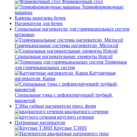
Формовочный стол
Термоформовочные
машины
Камеры разогрева бочек
Нагреватели для бочек
Спиральные нагреватели для горячеканальных систем
витковые
Горячеканальные системы нагреватели_Microcoil
Спиральные нагревательные элементы Hotcoil
Термопара
для горячеканальных систем
Катушечные
нагреватели_Карра
Спиральные тэны с рефлектирующей трубкой,
манжетой
ТЭНы гибкие нагреватели пресс форм
квадратного сечения
круглого сечения
Патронные нагреватели
Круглые ТЭНП