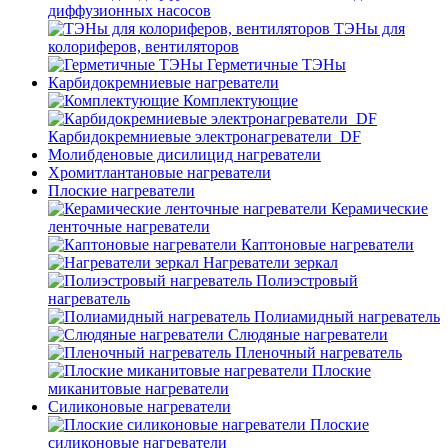
диффузионных насосов
ТЭНы для
колориферов, вентиляторов
Герметичные ТЭНы
Карбидокремниевые нагреватели
Комплектующие
Карбидокремниевые электронагреватели_DF
Молибденовые дисилицид нагреватели
Хромитлантановые нагреватели
Плоские нагреватели
Керамические
ленточные нагреватели
Каптоновые нагреватели
Нагреватели зеркал
Полиэстровый
нагреватель
Полиамидный нагреватель
Слюдяные нагреватели
Пленочный нагреватель
Плоские
миканитовые нагреватели
Силиконовые нагреватели
Плоские
силиконовые нагреватели