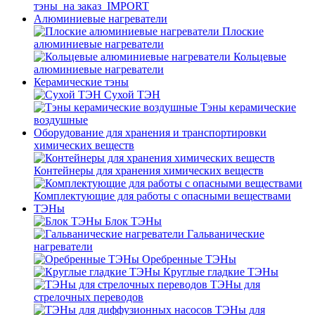
тэны_на заказ_IMPORT
Алюминиевые нагреватели
Плоские
алюминиевые нагреватели
Кольцевые
алюминиевые нагреватели
Керамические тэны
Сухой ТЭН
Тэны керамические
воздушные
Оборудование для хранения и транспортировки
химических веществ
Контейнеры для хранения химических веществ
Комплектующие для работы с опасными веществами
ТЭНы
Блок ТЭНы
Гальванические
нагреватели
Оребренные ТЭНы
Круглые гладкие ТЭНы
ТЭНы для
стрелочных переводов
ТЭНы для