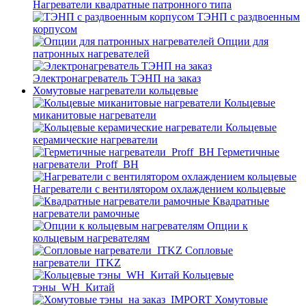
Нагреватели квадратные патронного типа
ТЭНП с раздвоенным
корпусом
Опции для
патронных нагревателей
Электронагреватель ТЭНП на заказ
Хомутовые нагреватели кольцевые
Кольцевые
миканитовые нагреватели
Кольцевые
керамические нагреватели
Герметичные
нагреватели_Proff_BH
Нагреватели с вентилятором охлаждением кольцевые
Квадратные
нагреватели рамочные
Опции к
кольцевым нагревателям
Cопловые
нагреватели_ITKZ
Кольцевые
тэны_WH_Китай
Хомутовые