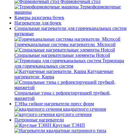
Формовочный стол
Термоформовочные
машины
Камеры разогрева бочек
Нагреватели для бочек
Спиральные нагреватели для горячеканальных систем
витковые
Горячеканальные системы нагреватели_Microcoil
Спиральные нагревательные элементы Hotcoil
Термопара
для горячеканальных систем
Катушечные
нагреватели_Карра
Спиральные тэны с рефлектирующей трубкой,
манжетой
ТЭНы гибкие нагреватели пресс форм
квадратного сечения
круглого сечения
Патронные нагреватели
Круглые ТЭНП