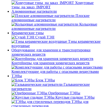
Хомутовые
тэны_на заказ_IMPORT
Алюминиевые нагреватели
Плоские
алюминиевые нагреватели
Кольцевые
алюминиевые нагреватели
Керамические тэны
Сухой ТЭН
Тэны керамические
воздушные
Оборудование для хранения и транспортировки
химических веществ
Контейнеры для хранения химических веществ
Комплектующие для работы с опасными веществами
ТЭНы
Блок ТЭНы
Гальванические
нагреватели
Оребренные ТЭНы
Круглые гладкие ТЭНы
ТЭНы для
стрелочных переводов