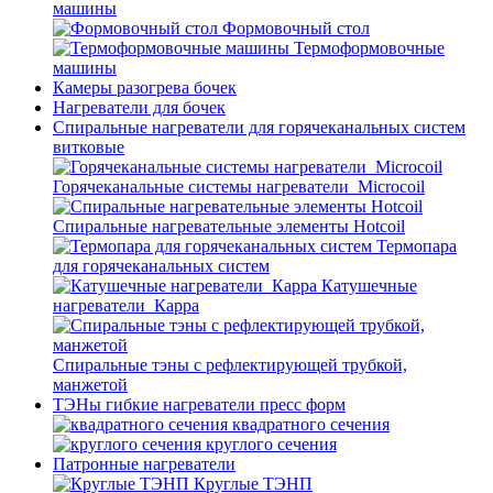
машины
Формовочный стол
Термоформовочные
машины
Камеры разогрева бочек
Нагреватели для бочек
Спиральные нагреватели для горячеканальных систем
витковые
Горячеканальные системы нагреватели_Microcoil
Спиральные нагревательные элементы Hotcoil
Термопара
для горячеканальных систем
Катушечные
нагреватели_Карра
Спиральные тэны с рефлектирующей трубкой,
манжетой
ТЭНы гибкие нагреватели пресс форм
квадратного сечения
круглого сечения
Патронные нагреватели
Круглые ТЭНП