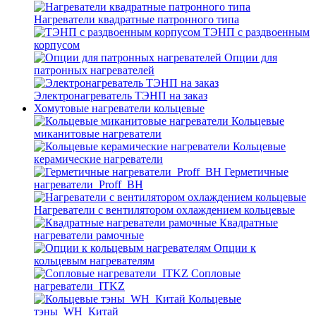
Нагреватели квадратные патронного типа
ТЭНП с раздвоенным
корпусом
Опции для
патронных нагревателей
Электронагреватель ТЭНП на заказ
Хомутовые нагреватели кольцевые
Кольцевые
миканитовые нагреватели
Кольцевые
керамические нагреватели
Герметичные
нагреватели_Proff_BH
Нагреватели с вентилятором охлаждением кольцевые
Квадратные
нагреватели рамочные
Опции к
кольцевым нагревателям
Cопловые
нагреватели_ITKZ
Кольцевые
тэны_WH_Китай