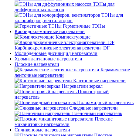
ТЭНы для
диффузионных насосов
ТЭНы для
колориферов, вентиляторов
Герметичные ТЭНы
Карбидокремниевые нагреватели
Комплектующие
Карбидокремниевые электронагреватели_DF
Молибденовые дисилицид нагреватели
Хромитлантановые нагреватели
Плоские нагреватели
Керамические
ленточные нагреватели
Каптоновые нагреватели
Нагреватели зеркал
Полиэстровый
нагреватель
Полиамидный нагреватель
Слюдяные нагреватели
Пленочный нагреватель
Плоские
миканитовые нагреватели
Силиконовые нагреватели
Плоские