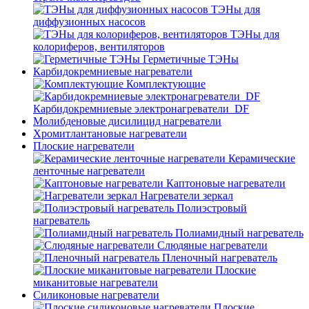
ТЭНы для
диффузионных насосов
ТЭНы для
колориферов, вентиляторов
Герметичные ТЭНы
Карбидокремниевые нагреватели
Комплектующие
Карбидокремниевые электронагреватели_DF
Молибденовые дисилицид нагреватели
Хромитлантановые нагреватели
Плоские нагреватели
Керамические
ленточные нагреватели
Каптоновые нагреватели
Нагреватели зеркал
Полиэстровый
нагреватель
Полиамидный нагреватель
Слюдяные нагреватели
Пленочный нагреватель
Плоские
миканитовые нагреватели
Силиконовые нагреватели
Плоские