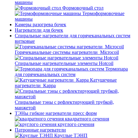
машины
Формовочный стол
Термоформовочные
машины
Камеры разогрева бочек
Нагреватели для бочек
Спиральные нагреватели для горячеканальных систем
витковые
Горячеканальные системы нагреватели_Microcoil
Спиральные нагревательные элементы Hotcoil
Термопара
для горячеканальных систем
Катушечные
нагреватели_Карра
Спиральные тэны с рефлектирующей трубкой,
манжетой
ТЭНы гибкие нагреватели пресс форм
квадратного сечения
круглого сечения
Патронные нагреватели
Круглые ТЭНП