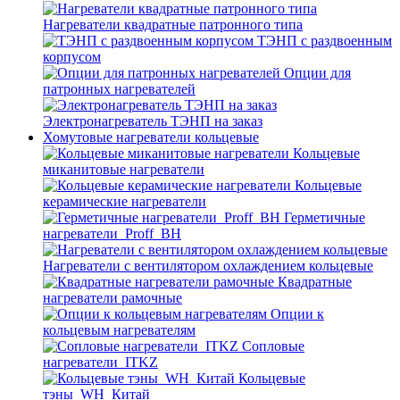
Нагреватели квадратные патронного типа
ТЭНП с раздвоенным
корпусом
Опции для
патронных нагревателей
Электронагреватель ТЭНП на заказ
Хомутовые нагреватели кольцевые
Кольцевые
миканитовые нагреватели
Кольцевые
керамические нагреватели
Герметичные
нагреватели_Proff_BH
Нагреватели с вентилятором охлаждением кольцевые
Квадратные
нагреватели рамочные
Опции к
кольцевым нагревателям
Cопловые
нагреватели_ITKZ
Кольцевые
тэны_WH_Китай