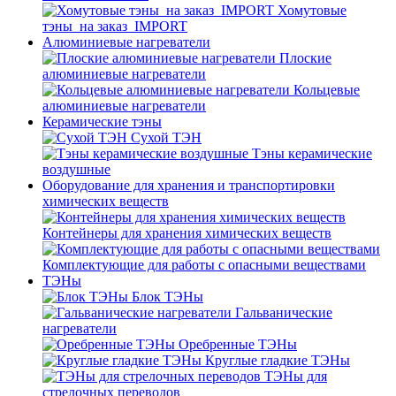
Хомутовые
тэны_на заказ_IMPORT
Алюминиевые нагреватели
Плоские
алюминиевые нагреватели
Кольцевые
алюминиевые нагреватели
Керамические тэны
Сухой ТЭН
Тэны керамические
воздушные
Оборудование для хранения и транспортировки
химических веществ
Контейнеры для хранения химических веществ
Комплектующие для работы с опасными веществами
ТЭНы
Блок ТЭНы
Гальванические
нагреватели
Оребренные ТЭНы
Круглые гладкие ТЭНы
ТЭНы для
стрелочных переводов