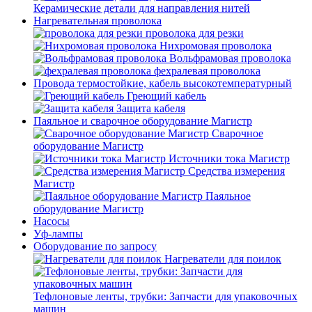
Керамические детали для направления нитей
Нагревательная проволока
проволока для резки
Нихромовая проволока
Вольфрамовая проволока
фехралевая проволока
Провода термостойкие, кабель высокотемпературный
Греющий кабель
Защита кабеля
Паяльное и сварочное оборудование Магистр
Сварочное
оборудование Магистр
Источники тока Магистр
Средства измерения
Магистр
Паяльное
оборудование Магистр
Насосы
Уф-лампы
Оборудование по запросу
Нагреватели для поилок
Тефлоновые ленты, трубки: Запчасти для упаковочных
машин