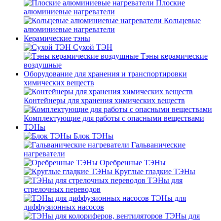
Плоские
алюминиевые нагреватели
Кольцевые
алюминиевые нагреватели
Керамические тэны
Сухой ТЭН
Тэны керамические
воздушные
Оборудование для хранения и транспортировки
химических веществ
Контейнеры для хранения химических веществ
Комплектующие для работы с опасными веществами
ТЭНы
Блок ТЭНы
Гальванические
нагреватели
Оребренные ТЭНы
Круглые гладкие ТЭНы
ТЭНы для
стрелочных переводов
ТЭНы для
диффузионных насосов
ТЭНы для