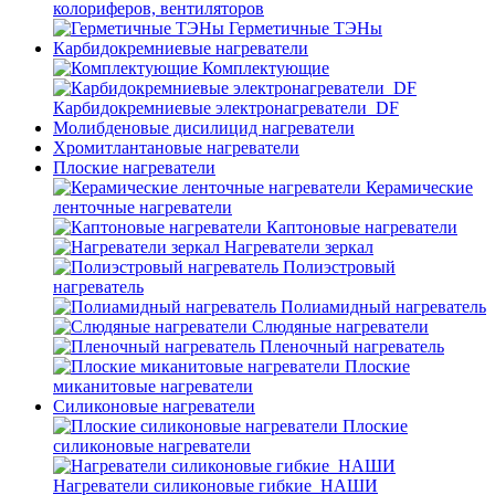
колориферов, вентиляторов
Герметичные ТЭНы
Карбидокремниевые нагреватели
Комплектующие
Карбидокремниевые электронагреватели_DF
Молибденовые дисилицид нагреватели
Хромитлантановые нагреватели
Плоские нагреватели
Керамические
ленточные нагреватели
Каптоновые нагреватели
Нагреватели зеркал
Полиэстровый
нагреватель
Полиамидный нагреватель
Слюдяные нагреватели
Пленочный нагреватель
Плоские
миканитовые нагреватели
Силиконовые нагреватели
Плоские
силиконовые нагреватели
Нагреватели силиконовые гибкие_НАШИ