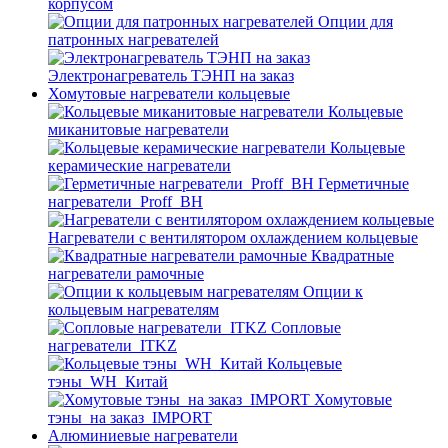
корпусом
Опции для
патронных нагревателей
Электронагреватель ТЭНП на заказ
Хомутовые нагреватели кольцевые
Кольцевые
миканитовые нагреватели
Кольцевые
керамические нагреватели
Герметичные
нагреватели_Proff_BH
Нагреватели с вентилятором охлаждением кольцевые
Квадратные
нагреватели рамочные
Опции к
кольцевым нагревателям
Cопловые
нагреватели_ITKZ
Кольцевые
тэны_WH_Китай
Хомутовые
тэны_на заказ_IMPORT
Алюминиевые нагреватели