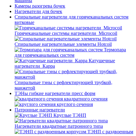
машины
Камеры разогрева бочек
Нагреватели для бочек
Спиральные нагреватели для горячеканальных систем
витковые
Горячеканальные системы нагреватели_Microcoil
Спиральные нагревательные элементы Hotcoil
Термопара
для горячеканальных систем
Катушечные
нагреватели_Карра
Спиральные тэны с рефлектирующей трубкой,
манжетой
ТЭНы гибкие нагреватели пресс форм
квадратного сечения
круглого сечения
Патронные нагреватели
Круглые ТЭНП
Нагреватели квадратные патронного типа
ТЭНП с раздвоенным