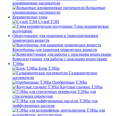
алюминиевые нагреватели
Кольцевые
алюминиевые нагреватели
Керамические тэны
Сухой ТЭН
Тэны керамические
воздушные
Оборудование для хранения и транспортировки
химических веществ
Контейнеры для хранения химических веществ
Комплектующие для работы с опасными веществами
ТЭНы
Блок ТЭНы
Гальванические
нагреватели
Оребренные ТЭНы
Круглые гладкие ТЭНы
ТЭНы для
стрелочных переводов
ТЭНы для
диффузионных насосов
ТЭНы для
колориферов, вентиляторов