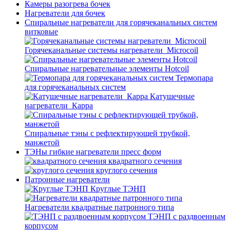
Камеры разогрева бочек
Нагреватели для бочек
Спиральные нагреватели для горячеканальных систем
витковые
Горячеканальные системы нагреватели_Microcoil
Спиральные нагревательные элементы Hotcoil
Термопара
для горячеканальных систем
Катушечные
нагреватели_Карра
Спиральные тэны с рефлектирующей трубкой,
манжетой
ТЭНы гибкие нагреватели пресс форм
квадратного сечения
круглого сечения
Патронные нагреватели
Круглые ТЭНП
Нагреватели квадратные патронного типа
ТЭНП с раздвоенным
корпусом