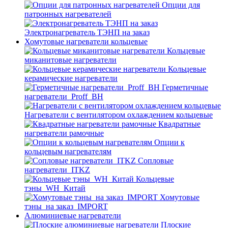
Опции для
патронных нагревателей
Электронагреватель ТЭНП на заказ
Хомутовые нагреватели кольцевые
Кольцевые
миканитовые нагреватели
Кольцевые
керамические нагреватели
Герметичные
нагреватели_Proff_BH
Нагреватели с вентилятором охлаждением кольцевые
Квадратные
нагреватели рамочные
Опции к
кольцевым нагревателям
Cопловые
нагреватели_ITKZ
Кольцевые
тэны_WH_Китай
Хомутовые
тэны_на заказ_IMPORT
Алюминиевые нагреватели
Плоские