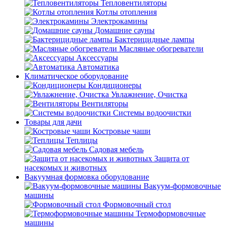
Тепловентиляторы
Котлы отопления
Электрокамины
Домашние сауны
Бактерицидные лампы
Масляные обогреватели
Аксессуары
Автоматика
Климатическое оборудование
Кондиционеры
Увлажнение, Очистка
Вентиляторы
Системы водоочистки
Товары для дачи
Костровые чаши
Теплицы
Садовая мебель
Защита от
насекомых и животных
Вакуумная формовка оборудование
Вакуум-формовочные
машины
Формовочный стол
Термоформовочные
машины