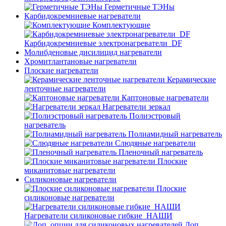
Герметичные ТЭНы
Карбидокремниевые нагреватели
Комплектующие
Карбидокремниевые электронагреватели_DF
Молибденовые дисилицид нагреватели
Хромитлантановые нагреватели
Плоские нагреватели
Керамические
ленточные нагреватели
Каптоновые нагреватели
Нагреватели зеркал
Полиэстровый
нагреватель
Полиамидный нагреватель
Слюдяные нагреватели
Пленочный нагреватель
Плоские
миканитовые нагреватели
Силиконовые нагреватели
Плоские
силиконовые нагреватели
Нагреватели силиконовые гибкие_НАШИ
Доп.