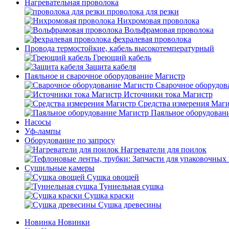
Нагревательная проволока
проволока для резки
Нихромовая проволока
Вольфрамовая проволока
фехралевая проволока
Провода термостойкие, кабель высокотемпературный
Греющий кабель
Защита кабеля
Паяльное и сварочное оборудование Магистр
Сварочное оборудов
Источники тока Магистр
Средства измерения Маг
Паяльное оборудован
Насосы
Уф-лампы
Оборудование по запросу
Нагреватели для поилок
Сушильные камеры
Сушка овощей
Туннельная сушка
Сушка краски
Сушка древесины
Новинка
Новинки