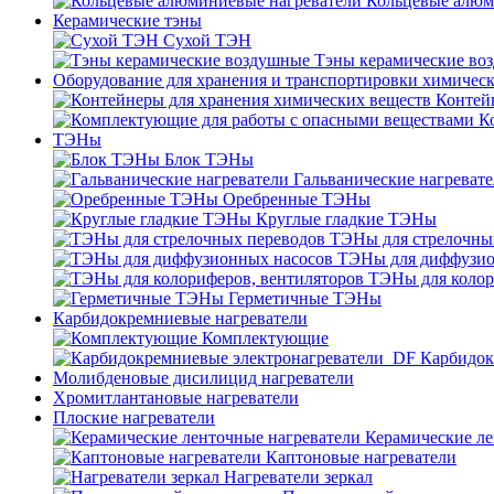
Кольцевые алюм
Керамические тэны
Сухой ТЭН
Тэны керамические во
Оборудование для хранения и транспортировки химичес
Контей
К
ТЭНы
Блок ТЭНы
Гальванические нагреват
Оребренные ТЭНы
Круглые гладкие ТЭНы
ТЭНы для стрелочны
ТЭНы для диффузио
ТЭНы для колор
Герметичные ТЭНы
Карбидокремниевые нагреватели
Комплектующие
Карбидок
Молибденовые дисилицид нагреватели
Хромитлантановые нагреватели
Плоские нагреватели
Керамические ле
Каптоновые нагреватели
Нагреватели зеркал