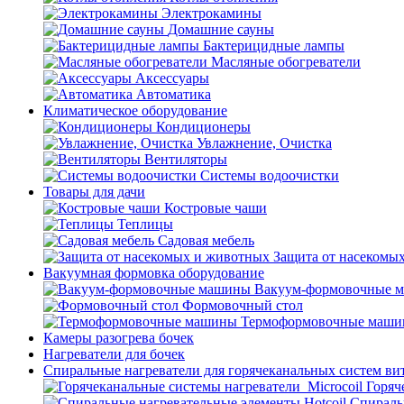
Электрокамины
Домашние сауны
Бактерицидные лампы
Масляные обогреватели
Аксессуары
Автоматика
Климатическое оборудование
Кондиционеры
Увлажнение, Очистка
Вентиляторы
Системы водоочистки
Товары для дачи
Костровые чаши
Теплицы
Садовая мебель
Защита от насекомы
Вакуумная формовка оборудование
Вакуум-формовочные 
Формовочный стол
Термоформовочные маш
Камеры разогрева бочек
Нагреватели для бочек
Спиральные нагреватели для горячеканальных систем ви
Горяч
Спираль