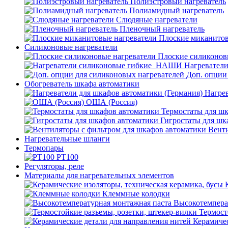
Полиэстровый нагреватель
Полиамидный нагреватель
Слюдяные нагреватели
Пленочный нагреватель
Плоские миканитов
Силиконовые нагреватели
Плоские силиконов
Нагревател
Доп. опции
Обогреватель шкафа автоматики
Нагрев
ОША (Россия)
Термостаты для ш
Гигростаты для шк
Венти
Нагревательные шланги
Термопары
PT100
Регуляторы, реле
Материалы для нагревательных элементов
Клеммные колодки
Высокотемпера
Термост
Керамичес