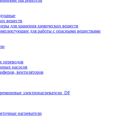
иниевые нагреватели
здушные
ких веществ
неры для хранения химических веществ
омплектующие для работы с опасными веществами
ели
х переводов
нных насосов
иферов, вентиляторов
ремниевые электронагреватели_DF
нточные нагреватели