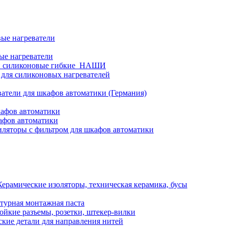
ые нагреватели
ые нагреватели
и силиконовые гибкие_НАШИ
 для силиконовых нагревателей
атели для шкафов автоматики (Германия)
кафов автоматики
афов автоматики
ляторы с фильтром для шкафов автоматики
Керамические изоляторы, техническая керамика, бусы
турная монтажная паста
ойкие разъемы, розетки, штекер-вилки
кие детали для направления нитей