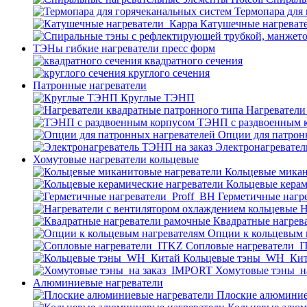
Термопара для
Катушечные нагреват
ТЭНы гибкие нагреватели пресс форм
квадратного сечения
круглого сечения
Патронные нагреватели
Круглые ТЭНП
Нагреватели
ТЭНП с раздвоенным 
Опции для патрон
Электронагревател
Хомутовые нагреватели кольцевые
Кольцевые микан
Кольцевые керам
Герметичные нагр
Н
Квадратные нагрев
Опции к кольцевым 
Cопловые нагреватели_
Кольцевые тэны_WH_Ки
Хомутовые тэны_н
Алюминиевые нагреватели
Плоские алюминие