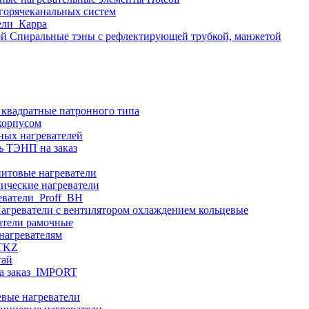
 горячеканальных систем
ели_Карра
Спиральные тэны с рефлектирующей трубкой, манжетой
 квадратные патронного типа
корпусом
ных нагревателей
ь ТЭНП на заказ
итовые нагреватели
ические нагреватели
еватели_Proff_BH
агреватели с вентилятором охлаждением кольцевые
атели рамочные
нагревателям
ITKZ
тай
а заказ_IMPORT
вые нагреватели