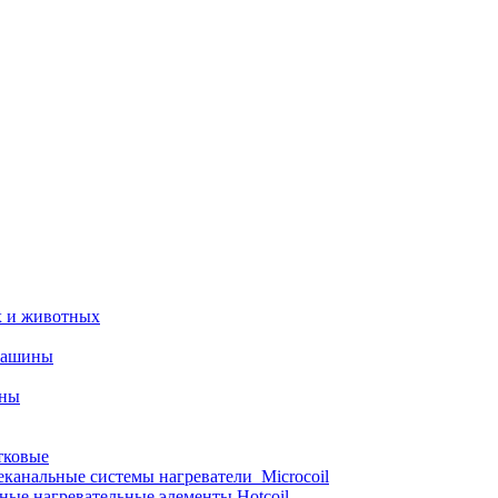
х и животных
машины
ины
тковые
еканальные системы нагреватели_Microcoil
ные нагревательные элементы Hotcoil