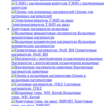
ТЭНП с раздвоенным
корпусом
Опции для
патронных нагревателей
Электронагреватель ТЭНП на заказ
Хомутовые нагреватели кольцевые
Кольцевые
миканитовые нагреватели
Кольцевые
керамические нагреватели
Герметичные
нагреватели_Proff_BH
Нагреватели с вентилятором охлаждением кольцевые
Квадратные
нагреватели рамочные
Опции к
кольцевым нагревателям
Cопловые
нагреватели_ITKZ
Кольцевые
тэны_WH_Китай
Хомутовые
тэны_на заказ_IMPORT