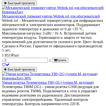
Быстрый просмотр
Новинка
Хит
Механический терморегулятор Welrok rol для обогревателей
Welrok rol – Механический терморегулятор для инфракрасных
обогревателей и электрических конвекторов. Поддерживает
заданную температуру в диапазоне от 0 до +35 °С.
Максимальная нагрузка: 3 кВт / 16 А. Встроенный датчик
температуры воздуха. Термозащита и защита от частых
переключений для долговечности силового реле. Цвет: белый.
Сделано в России. Гарантия от официального производителя:
5 лет.
1 853 ₽/шт
-
+
Купить
Быстрый просмотр
Новинка
Хит
-30%
Умная розетка Телеметрика Т80 (2G) (серия M, ведущая)
Телеметрика Т80M (2G) – умная розетка GSM (ведущая для
ведомых розеток Т60M). Подключается к сети и управляет
ведомыми розетками по радиоканалу. Дистанционное
управление электроприборами. Удаленный контроль
температуры. Контроль напряжения сети 220 В.