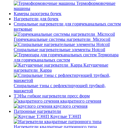
Термоформовочные
машины
Камеры разогрева бочек
Нагреватели для бочек
Спиральные нагреватели для горячеканальных систем
витковые
Горячеканальные системы нагреватели_Microcoil
Спиральные нагревательные элементы Hotcoil
Термопара
для горячеканальных систем
Катушечные
нагреватели_Карра
Спиральные тэны с рефлектирующей трубкой,
манжетой
ТЭНы гибкие нагреватели пресс форм
квадратного сечения
круглого сечения
Патронные нагреватели
Круглые ТЭНП
Нагреватели квадратные патронного типа