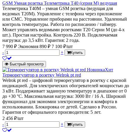
GSM Умная розетка Телеметрика Т40 (серия М) ведущая
Телеметрика Т40М – умная GSM розетка (ведущая для
ведомых Т20М). Управление с телефона через приложение
или СМС. Управление приборами на расстоянии. Удаленный
контроль температуры. Работа по расписанию / таймеру.
Может управлять ведомыми розетками Т20 Серии М (до 4-х
шт.). Простая настройка. Контроль 220 В. Подключаемая
нагрузка: до 3,5 кВт. Гарантия: 2 года.
7 990 ₽
Экономия 890 ₽
7 100 ₽/шт
-
+
Купить
Быстрый просмотр
Новинка
Хит
Терморегулятор в розетку Welrok pt red
Welrok pt red – цифровой терморегулятор в розетку с красной
индикацией. Для электрических обогревателей мощностью до
3 кВт. Поддерживает заданную температуру в диапазоне от 0
до +30 °С. Максимальная нагрузка: 3000 Вт / 16 А. Широкий
функционал для экономии электроэнергии и комфорта в
использовании. Блокировка от детей. Сделано в России.
Гарантия от официального производителя: 5 лет.
2 456 ₽/шт
-
+
Купить