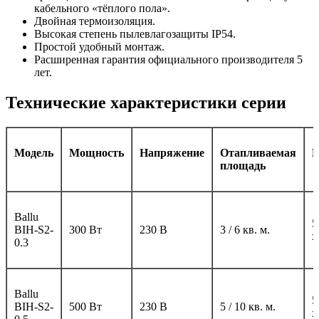
кабельного «тёплого пола».
Двойная термоизоляция.
Высокая степень пылевлагозащиты IP54.
Простой удобный монтаж.
Расширенная гарантия официального производителя 5
лет.
Технические характеристики серии
Модель
Мощность
Напряжение
Отапливаемая
Р
площадь
Ballu
5
BIH-S2-
300 Вт
230 В
3 / 6 кв. м.
х
0.3
Ballu
5
BIH-S2-
500 Вт
230 В
5 / 10 кв. м.
х