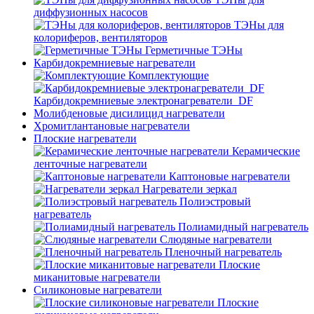
диффузионных насосов
ТЭНы для
колориферов, вентиляторов
Герметичные ТЭНы
Карбидокремниевые нагреватели
Комплектующие
Карбидокремниевые электронагреватели_DF
Молибденовые дисилицид нагреватели
Хромитлантановые нагреватели
Плоские нагреватели
Керамические
ленточные нагреватели
Каптоновые нагреватели
Нагреватели зеркал
Полиэстровый
нагреватель
Полиамидный нагреватель
Слюдяные нагреватели
Пленочный нагреватель
Плоские
миканитовые нагреватели
Силиконовые нагреватели
Плоские