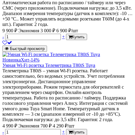
Автоматическая работа по расписанию / таймеру или через
СМС (через приложение). Подключаемая нагрузка: до 3,5 кВт.
Диапазон измерения температуры (датчик в комплекте): -10 …
+50 °C.. Может управлять ведомыми розетками Т60M (до 4-х
шт.). Гарантия: 2 года.
9 900 ₽
Экономия 3 000 ₽
6 900 ₽/шт
-
+
Купить
Быстрый просмотр
Новинка
Хит
-14%
Умная Wi-Fi розетка Телеметрика T80iS Tuya
Телеметрика T80iS – умная Wi-Fi розетка. Работает
самостоятельно, без ведомых устройств. Учет потребления
электроэнергии. Дистанционное управление
электроприборами. Режим термостата для обогревателей с
управлением через смартфон. Онлайн-контроль
температурыа. Работа по расписанию / таймеру. Поддержка
голосового управления через Алису. Интеграция с системой
умного дома Tuya Smart Home. Температурный датчик в
комплекте — 3 см (диапазон измерений от -10 до +85°C).
Подключаемая нагрузка: до 3,5 кВт. Гарантия: 2 года.
4 990 ₽
Экономия 700 ₽
4 290 ₽/шт
-
+
Купить