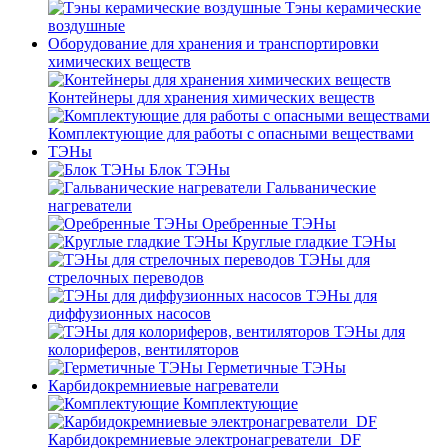
Тэны керамические
воздушные
Оборудование для хранения и транспортировки
химических веществ
Контейнеры для хранения химических веществ
Комплектующие для работы с опасными веществами
ТЭНы
Блок ТЭНы
Гальванические
нагреватели
Оребренные ТЭНы
Круглые гладкие ТЭНы
ТЭНы для
стрелочных переводов
ТЭНы для
диффузионных насосов
ТЭНы для
колориферов, вентиляторов
Герметичные ТЭНы
Карбидокремниевые нагреватели
Комплектующие
Карбидокремниевые электронагреватели_DF