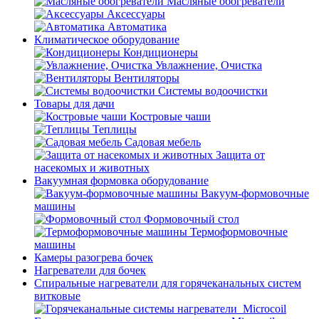
Масляные обогреватели
Аксессуары
Автоматика
Климатическое оборудование
Кондиционеры
Увлажнение, Очистка
Вентиляторы
Системы водоочистки
Товары для дачи
Костровые чаши
Теплицы
Садовая мебель
Защита от
насекомых и животных
Вакуумная формовка оборудование
Вакуум-формовочные
машины
Формовочный стол
Термоформовочные
машины
Камеры разогрева бочек
Нагреватели для бочек
Спиральные нагреватели для горячеканальных систем
витковые