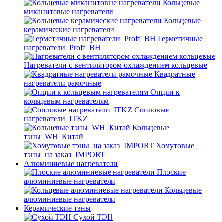
Кольцевые
миканитовые нагреватели
Кольцевые
керамические нагреватели
Герметичные
нагреватели_Proff_BH
Нагреватели с вентилятором охлаждением кольцевые
Квадратные
нагреватели рамочные
Опции к
кольцевым нагревателям
Cопловые
нагреватели_ITKZ
Кольцевые
тэны_WH_Китай
Хомутовые
тэны_на заказ_IMPORT
Алюминиевые нагреватели
Плоские
алюминиевые нагреватели
Кольцевые
алюминиевые нагреватели
Керамические тэны
Сухой ТЭН