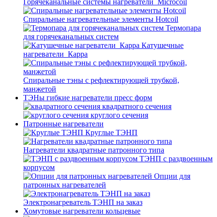
Горячеканальные системы нагреватели_Microcoil
Спиральные нагревательные элементы Hotcoil
Термопара
для горячеканальных систем
Катушечные
нагреватели_Карра
Спиральные тэны с рефлектирующей трубкой,
манжетой
ТЭНы гибкие нагреватели пресс форм
квадратного сечения
круглого сечения
Патронные нагреватели
Круглые ТЭНП
Нагреватели квадратные патронного типа
ТЭНП с раздвоенным
корпусом
Опции для
патронных нагревателей
Электронагреватель ТЭНП на заказ
Хомутовые нагреватели кольцевые