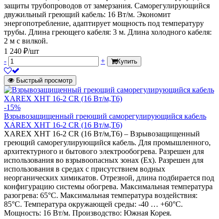
защиты трубопроводов от замерзания. Саморегулирующийся
двужильный греющий кабель: 16 Вт/м. Экономит
энергопотребление, адаптирует мощность под температуру
трубы. Длина греющего кабеля: 3 м. Длина холодного кабеля:
2 м с вилкой.
1 240 ₽/шт
-
+
Купить
Быстрый просмотр
-15%
Взрывозащищенный греющий саморегулирующийся кабель
XAREX XHT 16-2 CR (16 Вт/м,Т6)
XAREX XHT 16-2 CR (16 Вт/м,Т6) – Взрывозащищенный
греющий саморегулирующийся кабель. Для промышленного,
архитектурного и бытового электрообогрева. Разрешен для
использования во взрывоопасных зонах (Ех). Разрешен для
использования в средах с присутствием водных
неорганических химикатов. Отрезной, длина подбирается под
конфигурацию системы обогрева. Максимальная температура
разогрева: 65°С. Максимальная температура воздействия:
85°С. Температура окружающей среды: -40 … +60°С.
Мощность: 16 Вт/м. Производство: Южная Корея.