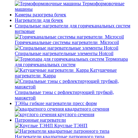
Термоформовочные
машины
Камеры разогрева бочек
Нагреватели для бочек
Спиральные нагреватели для горячеканальных систем
витковые
Горячеканальные системы нагреватели_Microcoil
Спиральные нагревательные элементы Hotcoil
Термопара
для горячеканальных систем
Катушечные
нагреватели_Карра
Спиральные тэны с рефлектирующей трубкой,
манжетой
ТЭНы гибкие нагреватели пресс форм
квадратного сечения
круглого сечения
Патронные нагреватели
Круглые ТЭНП
Нагреватели квадратные патронного типа