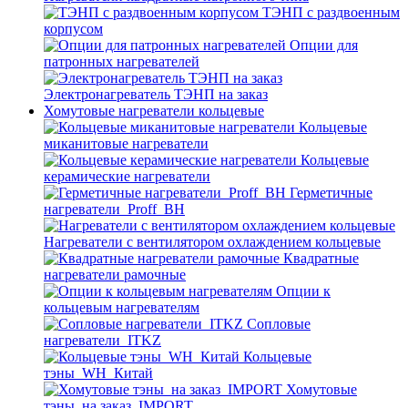
ТЭНП с раздвоенным
корпусом
Опции для
патронных нагревателей
Электронагреватель ТЭНП на заказ
Хомутовые нагреватели кольцевые
Кольцевые
миканитовые нагреватели
Кольцевые
керамические нагреватели
Герметичные
нагреватели_Proff_BH
Нагреватели с вентилятором охлаждением кольцевые
Квадратные
нагреватели рамочные
Опции к
кольцевым нагревателям
Cопловые
нагреватели_ITKZ
Кольцевые
тэны_WH_Китай
Хомутовые
тэны_на заказ_IMPORT