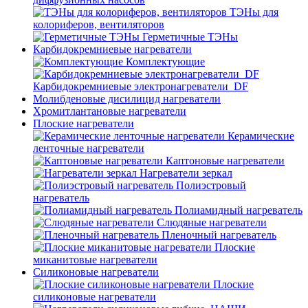
ТЭНы для
колориферов, вентиляторов
Герметичные ТЭНы
Карбидокремниевые нагреватели
Комплектующие
Карбидокремниевые электронагреватели_DF
Молибденовые дисилицид нагреватели
Хромитлантановые нагреватели
Плоские нагреватели
Керамические
ленточные нагреватели
Каптоновые нагреватели
Нагреватели зеркал
Полиэстровый
нагреватель
Полиамидный нагреватель
Слюдяные нагреватели
Пленочный нагреватель
Плоские
миканитовые нагреватели
Силиконовые нагреватели
Плоские
силиконовые нагреватели