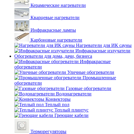
Керамические нагреватели
Кварцевые нагреватели
Инфракрасные лампы
Карбоновые нагреватели
Нагреватели для ИК сауны
Инфракрасные излучатели
Обогреватели для дома, дачи, бизнеса
Инфракрасные
обогреватели
Уличные обогреватели
Промышленные
обогреватели
Газовые обогреватели
Водонагреватели
Конвекторы
Теплый пол
Теплый плинтус
Греющие кабели
Терморегуляторы