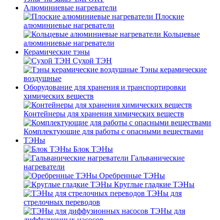
Алюминиевые нагреватели
Плоские
алюминиевые нагреватели
Кольцевые
алюминиевые нагреватели
Керамические тэны
Сухой ТЭН
Тэны керамические
воздушные
Оборудование для хранения и транспортировки
химических веществ
Контейнеры для хранения химических веществ
Комплектующие для работы с опасными веществами
ТЭНы
Блок ТЭНы
Гальванические
нагреватели
Оребренные ТЭНы
Круглые гладкие ТЭНы
ТЭНы для
стрелочных переводов
ТЭНы для
диффузионных насосов