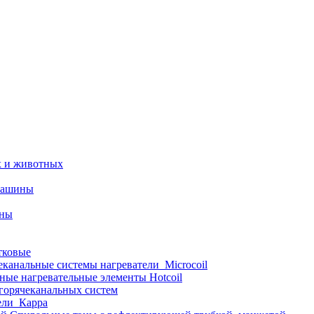
х и животных
машины
ины
тковые
еканальные системы нагреватели_Microcoil
ные нагревательные элементы Hotcoil
 горячеканальных систем
ели_Карра