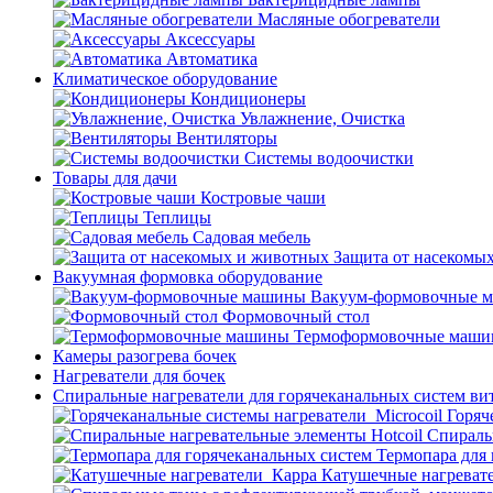
Масляные обогреватели
Аксессуары
Автоматика
Климатическое оборудование
Кондиционеры
Увлажнение, Очистка
Вентиляторы
Системы водоочистки
Товары для дачи
Костровые чаши
Теплицы
Садовая мебель
Защита от насекомы
Вакуумная формовка оборудование
Вакуум-формовочные 
Формовочный стол
Термоформовочные маш
Камеры разогрева бочек
Нагреватели для бочек
Спиральные нагреватели для горячеканальных систем ви
Горяч
Спираль
Термопара для
Катушечные нагреват