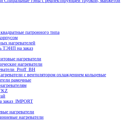
Спиральные тэны с рефлектирующей трубкой, манжетой
 квадратные патронного типа
корпусом
ных нагревателей
ь ТЭНП на заказ
итовые нагреватели
ические нагреватели
еватели_Proff_BH
агреватели с вентилятором охлаждением кольцевые
атели рамочные
нагревателям
ITKZ
тай
а заказ_IMPORT
вые нагреватели
иниевые нагреватели