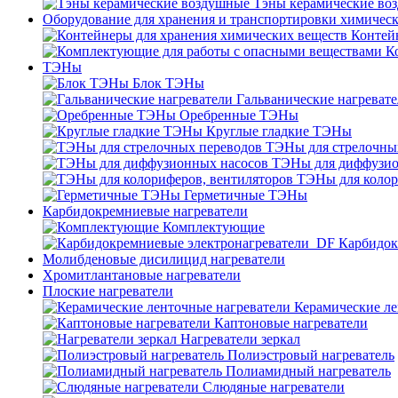
Тэны керамические во
Оборудование для хранения и транспортировки химичес
Контей
К
ТЭНы
Блок ТЭНы
Гальванические нагреват
Оребренные ТЭНы
Круглые гладкие ТЭНы
ТЭНы для стрелочны
ТЭНы для диффузио
ТЭНы для колор
Герметичные ТЭНы
Карбидокремниевые нагреватели
Комплектующие
Карбидок
Молибденовые дисилицид нагреватели
Хромитлантановые нагреватели
Плоские нагреватели
Керамические ле
Каптоновые нагреватели
Нагреватели зеркал
Полиэстровый нагреватель
Полиамидный нагреватель
Слюдяные нагреватели