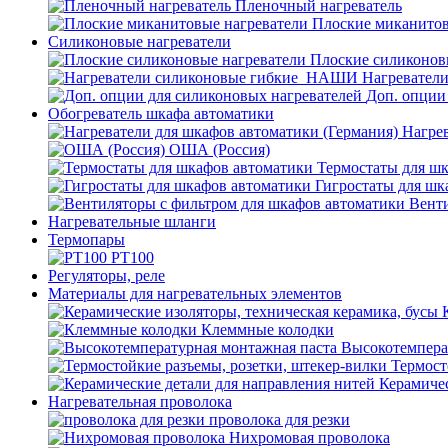
Пленочный нагреватель
Плоские миканитов
Силиконовые нагреватели
Плоские силиконов
Нагревател
Доп. опции
Обогреватель шкафа автоматики
Нагрев
ОША (Россия)
Термостаты для ш
Гигростаты для шк
Венти
Нагревательные шланги
Термопары
PT100
Регуляторы, реле
Материалы для нагревательных элементов
Клеммные колодки
Высокотемпера
Термост
Керамичес
Нагревательная проволока
проволока для резки
Нихромовая проволока