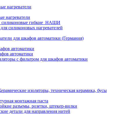
ые нагреватели
ые нагреватели
и силиконовые гибкие_НАШИ
 для силиконовых нагревателей
атели для шкафов автоматики (Германия)
кафов автоматики
афов автоматики
ляторы с фильтром для шкафов автоматики
Керамические изоляторы, техническая керамика, бусы
турная монтажная паста
ойкие разъемы, розетки, штекер-вилки
кие детали для направления нитей