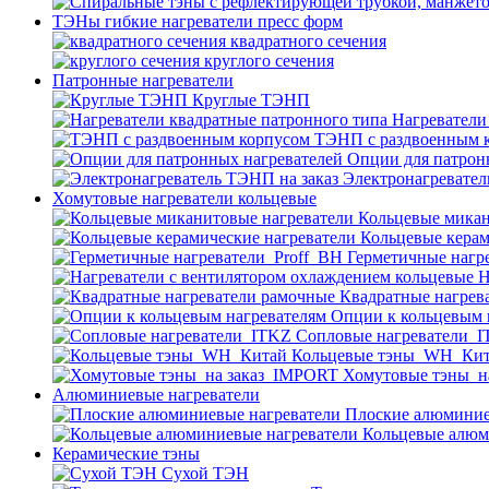
ТЭНы гибкие нагреватели пресс форм
квадратного сечения
круглого сечения
Патронные нагреватели
Круглые ТЭНП
Нагреватели
ТЭНП с раздвоенным 
Опции для патрон
Электронагревател
Хомутовые нагреватели кольцевые
Кольцевые микан
Кольцевые керам
Герметичные нагр
Н
Квадратные нагрев
Опции к кольцевым 
Cопловые нагреватели_
Кольцевые тэны_WH_Ки
Хомутовые тэны_н
Алюминиевые нагреватели
Плоские алюминие
Кольцевые алюм
Керамические тэны
Сухой ТЭН