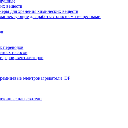
здушные
ких веществ
неры для хранения химических веществ
омплектующие для работы с опасными веществами
ели
х переводов
нных насосов
иферов, вентиляторов
ремниевые электронагреватели_DF
нточные нагреватели