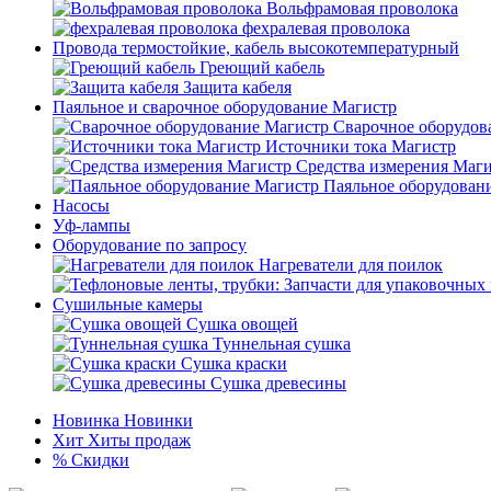
Вольфрамовая проволока
фехралевая проволока
Провода термостойкие, кабель высокотемпературный
Греющий кабель
Защита кабеля
Паяльное и сварочное оборудование Магистр
Сварочное оборудов
Источники тока Магистр
Средства измерения Маг
Паяльное оборудован
Насосы
Уф-лампы
Оборудование по запросу
Нагреватели для поилок
Сушильные камеры
Сушка овощей
Туннельная сушка
Сушка краски
Сушка древесины
Новинка
Новинки
Хит
Хиты продаж
%
Скидки