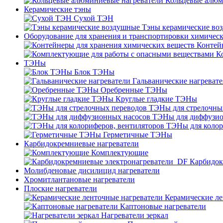
Кольцевые алюм
Керамические тэны
Сухой ТЭН
Тэны керамические во
Оборудование для хранения и транспортировки химичес
Контей
К
ТЭНы
Блок ТЭНы
Гальванические нагреват
Оребренные ТЭНы
Круглые гладкие ТЭНы
ТЭНы для стрелочны
ТЭНы для диффузио
ТЭНы для колор
Герметичные ТЭНы
Карбидокремниевые нагреватели
Комплектующие
Карбидок
Молибденовые дисилицид нагреватели
Хромитлантановые нагреватели
Плоские нагреватели
Керамические ле
Каптоновые нагреватели
Нагреватели зеркал