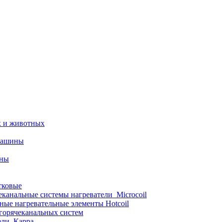
х и животных
машины
ины
тковые
еканальные системы нагреватели_Microcoil
ные нагревательные элементы Hotcoil
 горячеканальных систем
ели_Карра