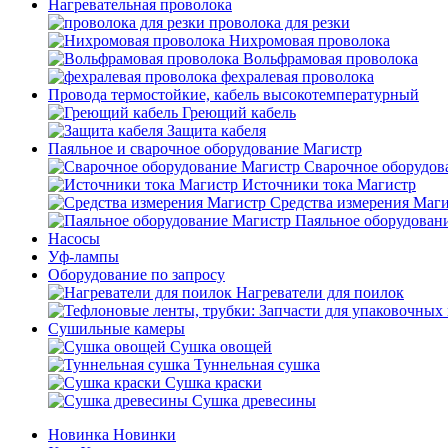
Нагревательная проволока
проволока для резки
Нихромовая проволока
Вольфрамовая проволока
фехралевая проволока
Провода термостойкие, кабель высокотемпературный
Греющий кабель
Защита кабеля
Паяльное и сварочное оборудование Магистр
Сварочное оборудов
Источники тока Магистр
Средства измерения Маг
Паяльное оборудован
Насосы
Уф-лампы
Оборудование по запросу
Нагреватели для поилок
Сушильные камеры
Сушка овощей
Туннельная сушка
Сушка краски
Сушка древесины
Новинка
Новинки