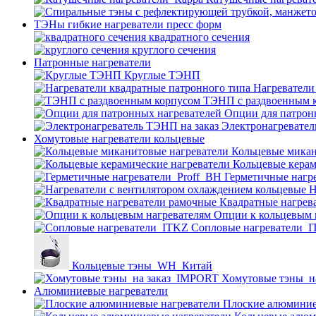
ТЭНы гибкие нагреватели пресс форм
квадратного сечения
круглого сечения
Патронные нагреватели
Круглые ТЭНП
Нагреватели
ТЭНП с раздвоенным 
Опции для патрон
Электронагревател
Хомутовые нагреватели кольцевые
Кольцевые микан
Кольцевые керам
Герметичные нагр
Н
Квадратные нагрев
Опции к кольцевым 
Cопловые нагреватели_
Кольцевые тэны_WH_Китай
Хомутовые тэны_н
Алюминиевые нагреватели
Плоские алюминие