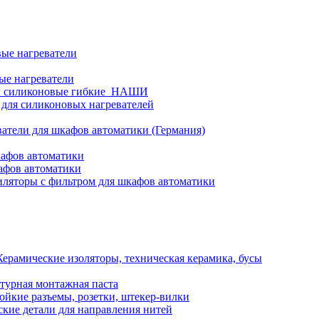
ые нагреватели
ые нагреватели
и силиконовые гибкие_НАШИ
 для силиконовых нагревателей
атели для шкафов автоматики (Германия)
кафов автоматики
афов автоматики
ляторы с фильтром для шкафов автоматики
Керамические изоляторы, техническая керамика, бусы
турная монтажная паста
ойкие разъемы, розетки, штекер-вилки
кие детали для направления нитей