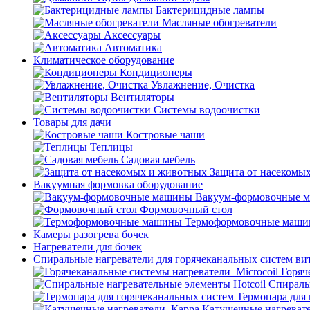
Бактерицидные лампы
Масляные обогреватели
Аксессуары
Автоматика
Климатическое оборудование
Кондиционеры
Увлажнение, Очистка
Вентиляторы
Системы водоочистки
Товары для дачи
Костровые чаши
Теплицы
Садовая мебель
Защита от насекомы
Вакуумная формовка оборудование
Вакуум-формовочные 
Формовочный стол
Термоформовочные маш
Камеры разогрева бочек
Нагреватели для бочек
Спиральные нагреватели для горячеканальных систем ви
Горяч
Спираль
Термопара для
Катушечные нагреват