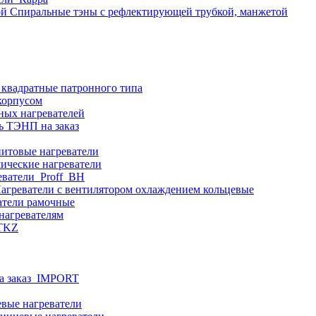
Спиральные тэны с рефлектирующей трубкой, манжетой
 квадратные патронного типа
корпусом
ных нагревателей
ь ТЭНП на заказ
итовые нагреватели
ические нагреватели
еватели_Proff_BH
агреватели с вентилятором охлаждением кольцевые
атели рамочные
нагревателям
ITKZ
а заказ_IMPORT
вые нагреватели