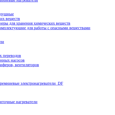
иниевые нагреватели
здушные
ких веществ
неры для хранения химических веществ
омплектующие для работы с опасными веществами
ели
х переводов
нных насосов
иферов, вентиляторов
ремниевые электронагреватели_DF
нточные нагреватели