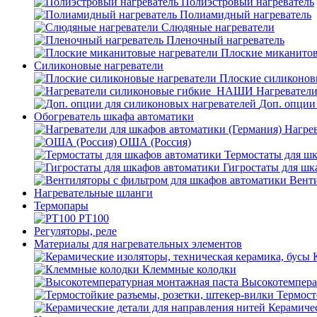
Полиэстровый нагреватель
Полиамидный нагреватель
Слюдяные нагреватели
Пленочный нагреватель
Плоские миканитов
Силиконовые нагреватели
Плоские силиконов
Нагревател
Доп. опции
Обогреватель шкафа автоматики
Нагрев
ОША (Россия)
Термостаты для ш
Гигростаты для шк
Венти
Нагревательные шланги
Термопары
PT100
Регуляторы, реле
Материалы для нагревательных элементов
Клеммные колодки
Высокотемпера
Термост
Керамичес