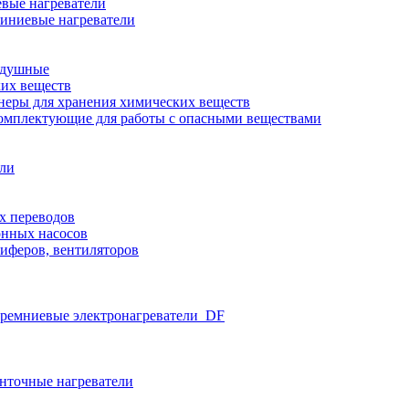
вые нагреватели
иниевые нагреватели
здушные
ких веществ
неры для хранения химических веществ
омплектующие для работы с опасными веществами
ели
х переводов
нных насосов
иферов, вентиляторов
ремниевые электронагреватели_DF
нточные нагреватели