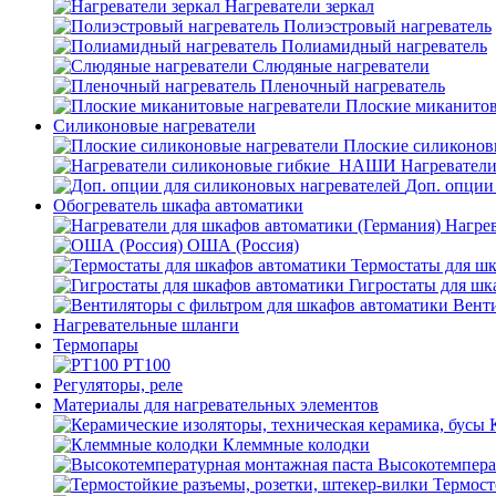
Нагреватели зеркал
Полиэстровый нагреватель
Полиамидный нагреватель
Слюдяные нагреватели
Пленочный нагреватель
Плоские миканитов
Силиконовые нагреватели
Плоские силиконов
Нагревател
Доп. опции
Обогреватель шкафа автоматики
Нагрев
ОША (Россия)
Термостаты для ш
Гигростаты для шк
Венти
Нагревательные шланги
Термопары
PT100
Регуляторы, реле
Материалы для нагревательных элементов
Клеммные колодки
Высокотемпера
Термост