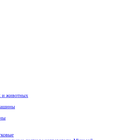
х и животных
машины
ины
тковые