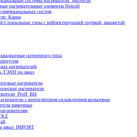
еканальные системы нагреватели_Microcoil
ные нагревательные элементы Hotcoil
 горячеканальных систем
ели_Карра
Спиральные тэны с рефлектирующей трубкой, манжетой
 квадратные патронного типа
корпусом
ных нагревателей
ь ТЭНП на заказ
итовые нагреватели
ические нагреватели
еватели_Proff_BH
агреватели с вентилятором охлаждением кольцевые
атели рамочные
нагревателям
ITKZ
тай
а заказ_IMPORT