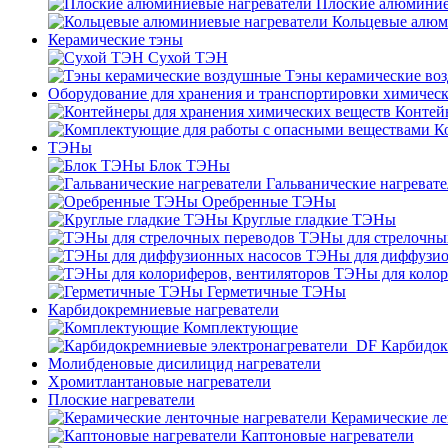
Плоские алюминие
Кольцевые алюм
Керамические тэны
Сухой ТЭН
Тэны керамические во
Оборудование для хранения и транспортировки химичес
Контей
К
ТЭНы
Блок ТЭНы
Гальванические нагреват
Оребренные ТЭНы
Круглые гладкие ТЭНы
ТЭНы для стрелочны
ТЭНы для диффузио
ТЭНы для колор
Герметичные ТЭНы
Карбидокремниевые нагреватели
Комплектующие
Карбидок
Молибденовые дисилицид нагреватели
Хромитлантановые нагреватели
Плоские нагреватели
Керамические ле
Каптоновые нагреватели