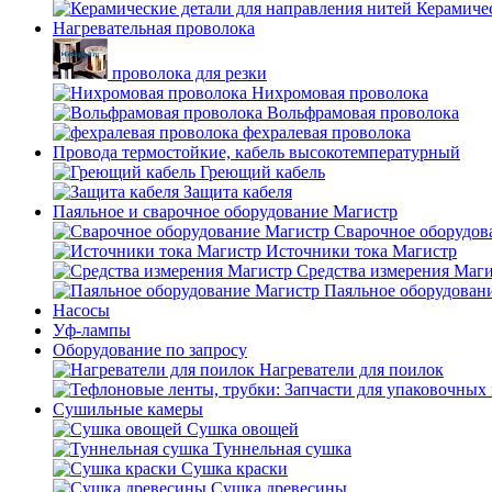
Керамичес
Нагревательная проволока
проволока для резки
Нихромовая проволока
Вольфрамовая проволока
фехралевая проволока
Провода термостойкие, кабель высокотемпературный
Греющий кабель
Защита кабеля
Паяльное и сварочное оборудование Магистр
Сварочное оборудов
Источники тока Магистр
Средства измерения Маг
Паяльное оборудован
Насосы
Уф-лампы
Оборудование по запросу
Нагреватели для поилок
Сушильные камеры
Сушка овощей
Туннельная сушка
Сушка краски
Сушка древесины