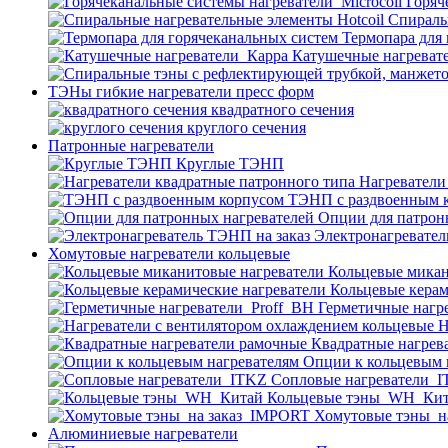
Горяч
Спираль
Термопара для
Катушечные нагреват
ТЭНы гибкие нагреватели пресс форм
квадратного сечения
круглого сечения
Патронные нагреватели
Круглые ТЭНП
Нагреватели
ТЭНП с раздвоенным 
Опции для патрон
Электронагревател
Хомутовые нагреватели кольцевые
Кольцевые микан
Кольцевые керам
Герметичные нагр
Н
Квадратные нагрев
Опции к кольцевым 
Cопловые нагреватели_
Кольцевые тэны_WH_Ки
Хомутовые тэны_н
Алюминиевые нагреватели