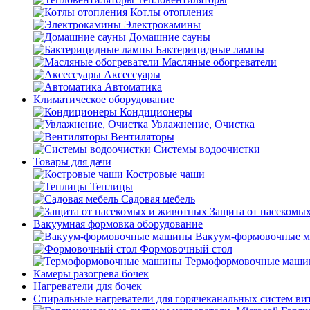
Котлы отопления
Электрокамины
Домашние сауны
Бактерицидные лампы
Масляные обогреватели
Аксессуары
Автоматика
Климатическое оборудование
Кондиционеры
Увлажнение, Очистка
Вентиляторы
Системы водоочистки
Товары для дачи
Костровые чаши
Теплицы
Садовая мебель
Защита от насекомы
Вакуумная формовка оборудование
Вакуум-формовочные 
Формовочный стол
Термоформовочные маш
Камеры разогрева бочек
Нагреватели для бочек
Спиральные нагреватели для горячеканальных систем ви