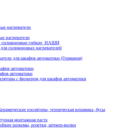
ые нагреватели
ые нагреватели
и силиконовые гибкие_НАШИ
 для силиконовых нагревателей
атели для шкафов автоматики (Германия)
кафов автоматики
афов автоматики
ляторы с фильтром для шкафов автоматики
Керамические изоляторы, техническая керамика, бусы
турная монтажная паста
ойкие разъемы, розетки, штекер-вилки