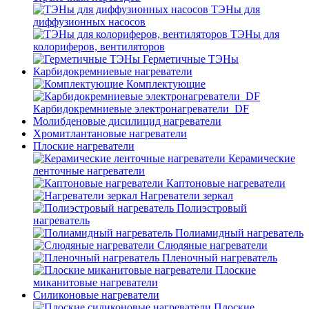
ТЭНы для
диффузионных насосов
ТЭНы для
колориферов, вентиляторов
Герметичные ТЭНы
Карбидокремниевые нагреватели
Комплектующие
Карбидокремниевые электронагреватели_DF
Молибденовые дисилицид нагреватели
Хромитлантановые нагреватели
Плоские нагреватели
Керамические
ленточные нагреватели
Каптоновые нагреватели
Нагреватели зеркал
Полиэстровый
нагреватель
Полиамидный нагреватель
Слюдяные нагреватели
Пленочный нагреватель
Плоские
миканитовые нагреватели
Силиконовые нагреватели
Плоские