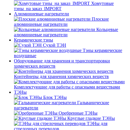
Хомутовые
тэны_на заказ_IMPORT
Алюминиевые нагреватели
Плоские
алюминиевые нагреватели
Кольцевые
алюминиевые нагреватели
Керамические тэны
Сухой ТЭН
Тэны керамические
воздушные
Оборудование для хранения и транспортировки
химических веществ
Контейнеры для хранения химических веществ
Комплектующие для работы с опасными веществами
ТЭНы
Блок ТЭНы
Гальванические
нагреватели
Оребренные ТЭНы
Круглые гладкие ТЭНы
ТЭНы для
стрелочных переводов