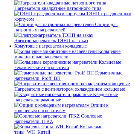
Нагреватели квадратные патронного типа
ТЭНП с раздвоенным
корпусом
Опции для
патронных нагревателей
Электронагреватель ТЭНП на заказ
Хомутовые нагреватели кольцевые
Кольцевые
миканитовые нагреватели
Кольцевые
керамические нагреватели
Герметичные
нагреватели_Proff_BH
Нагреватели с вентилятором охлаждением кольцевые
Квадратные
нагреватели рамочные
Опции к
кольцевым нагревателям
Cопловые
нагреватели_ITKZ
Кольцевые
тэны_WH_Китай