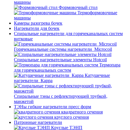
машины
Формовочный стол
Термоформовочные
машины
Камеры разогрева бочек
Нагреватели для бочек
Спиральные нагреватели для горячеканальных систем
витковые
Горячеканальные системы нагреватели_Microcoil
Спиральные нагревательные элементы Hotcoil
Термопара
для горячеканальных систем
Катушечные
нагреватели_Карра
Спиральные тэны с рефлектирующей трубкой,
манжетой
ТЭНы гибкие нагреватели пресс форм
квадратного сечения
круглого сечения
Патронные нагреватели
Круглые ТЭНП