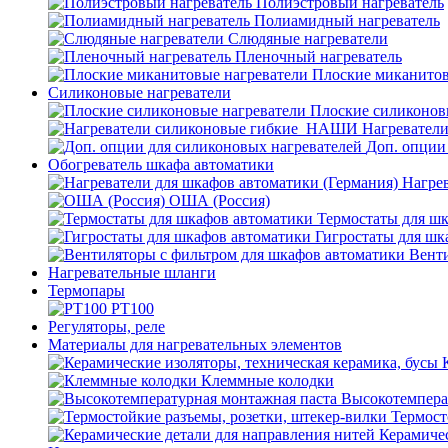
Полиэстровый нагреватель
Полиамидный нагреватель
Слюдяные нагреватели
Пленочный нагреватель
Плоские миканитов
Силиконовые нагреватели
Плоские силиконов
Нагревател
Доп. опции
Обогреватель шкафа автоматики
Нагрев
ОША (Россия)
Термостаты для ш
Гигростаты для шк
Венти
Нагревательные шланги
Термопары
PT100
Регуляторы, реле
Материалы для нагревательных элементов
Клеммные колодки
Высокотемпера
Термост
Керамичес