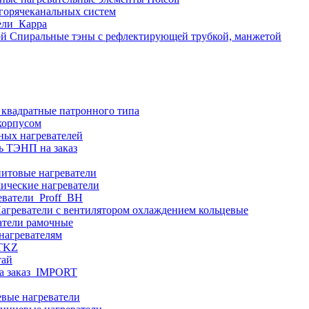
 горячеканальных систем
ели_Карра
Спиральные тэны с рефлектирующей трубкой, манжетой
 квадратные патронного типа
корпусом
ных нагревателей
ь ТЭНП на заказ
итовые нагреватели
ические нагреватели
еватели_Proff_BH
агреватели с вентилятором охлаждением кольцевые
атели рамочные
нагревателям
ITKZ
тай
а заказ_IMPORT
вые нагреватели