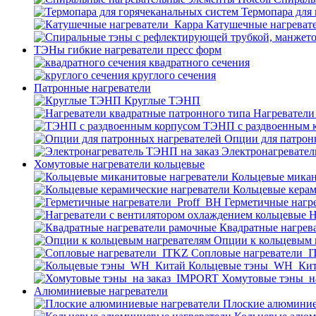
Термопара для
Катушечные нагреват
ТЭНы гибкие нагреватели пресс форм
квадратного сечения
круглого сечения
Патронные нагреватели
Круглые ТЭНП
Нагреватели
ТЭНП с раздвоенным 
Опции для патрон
Электронагревател
Хомутовые нагреватели кольцевые
Кольцевые микан
Кольцевые керам
Герметичные нагр
Н
Квадратные нагрев
Опции к кольцевым 
Cопловые нагреватели_
Кольцевые тэны_WH_Ки
Хомутовые тэны_н
Алюминиевые нагреватели
Плоские алюминие