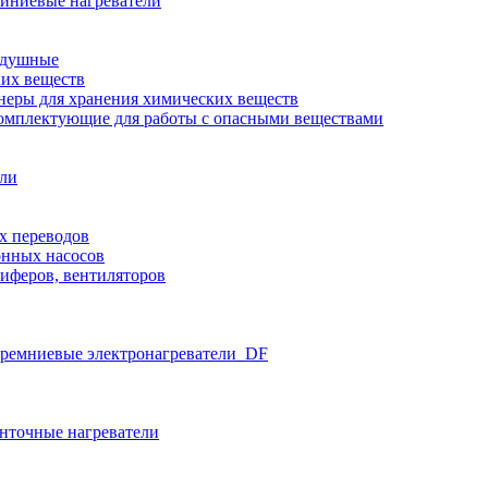
иниевые нагреватели
здушные
ких веществ
неры для хранения химических веществ
омплектующие для работы с опасными веществами
ели
х переводов
нных насосов
иферов, вентиляторов
ремниевые электронагреватели_DF
нточные нагреватели