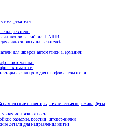
ые нагреватели
ые нагреватели
и силиконовые гибкие_НАШИ
 для силиконовых нагревателей
атели для шкафов автоматики (Германия)
кафов автоматики
афов автоматики
ляторы с фильтром для шкафов автоматики
Керамические изоляторы, техническая керамика, бусы
турная монтажная паста
ойкие разъемы, розетки, штекер-вилки
кие детали для направления нитей