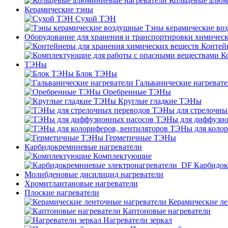
Кольцевые алюм
Керамические тэны
Сухой ТЭН
Тэны керамические во
Оборудование для хранения и транспортировки химичес
Контей
К
ТЭНы
Блок ТЭНы
Гальванические нагреват
Оребренные ТЭНы
Круглые гладкие ТЭНы
ТЭНы для стрелочны
ТЭНы для диффузио
ТЭНы для колор
Герметичные ТЭНы
Карбидокремниевые нагреватели
Комплектующие
Карбидок
Молибденовые дисилицид нагреватели
Хромитлантановые нагреватели
Плоские нагреватели
Керамические ле
Каптоновые нагреватели
Нагреватели зеркал