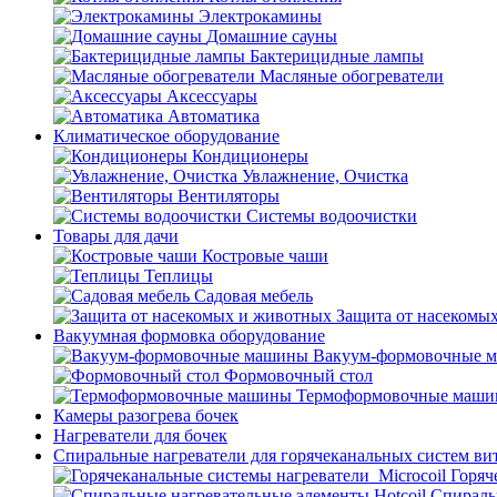
Электрокамины
Домашние сауны
Бактерицидные лампы
Масляные обогреватели
Аксессуары
Автоматика
Климатическое оборудование
Кондиционеры
Увлажнение, Очистка
Вентиляторы
Системы водоочистки
Товары для дачи
Костровые чаши
Теплицы
Садовая мебель
Защита от насекомы
Вакуумная формовка оборудование
Вакуум-формовочные 
Формовочный стол
Термоформовочные маш
Камеры разогрева бочек
Нагреватели для бочек
Спиральные нагреватели для горячеканальных систем ви
Горяч
Спираль