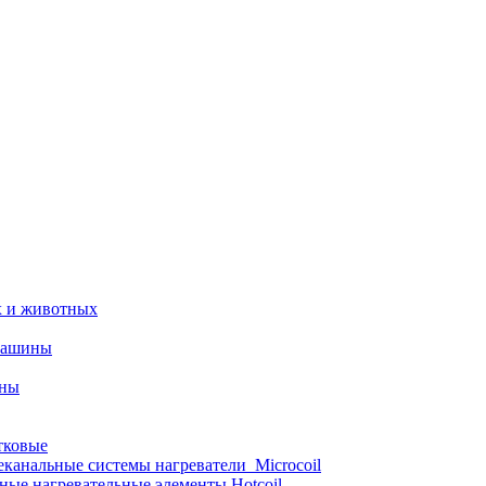
х и животных
машины
ины
тковые
еканальные системы нагреватели_Microcoil
ные нагревательные элементы Hotcoil