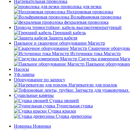
Нагревательная проволока
проволока для резки
Нихромовая проволока
Вольфрамовая проволока
фехралевая проволока
Провода термостойкие, кабель высокотемпературный
Греющий кабель
Защита кабеля
Паяльное и сварочное оборудование Магистр
Сварочное оборудов
Источники тока Магистр
Средства измерения Маг
Паяльное оборудован
Насосы
Уф-лампы
Оборудование по запросу
Нагреватели для поилок
Сушильные камеры
Сушка овощей
Туннельная сушка
Сушка краски
Сушка древесины
Новинка
Новинки