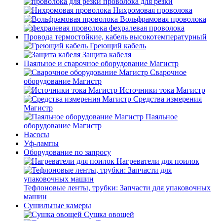
проволока для резки
Нихромовая проволока
Вольфрамовая проволока
фехралевая проволока
Провода термостойкие, кабель высокотемпературный
Греющий кабель
Защита кабеля
Паяльное и сварочное оборудование Магистр
Сварочное
оборудование Магистр
Источники тока Магистр
Средства измерения
Магистр
Паяльное
оборудование Магистр
Насосы
Уф-лампы
Оборудование по запросу
Нагреватели для поилок
Тефлоновые ленты, трубки: Запчасти для упаковочных
машин
Сушильные камеры
Сушка овощей