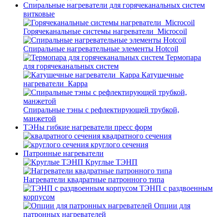
Спиральные нагреватели для горячеканальных систем
витковые
Горячеканальные системы нагреватели_Microcoil
Спиральные нагревательные элементы Hotcoil
Термопара
для горячеканальных систем
Катушечные
нагреватели_Карра
Спиральные тэны с рефлектирующей трубкой,
манжетой
ТЭНы гибкие нагреватели пресс форм
квадратного сечения
круглого сечения
Патронные нагреватели
Круглые ТЭНП
Нагреватели квадратные патронного типа
ТЭНП с раздвоенным
корпусом
Опции для
патронных нагревателей