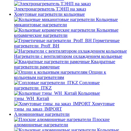
Электронагреватель ТЭНП на заказ
Хомутовые нагреватели кольцевые
Кольцевые
миканитовые нагреватели
Кольцевые
керамические нагреватели
Герметичные
нагреватели_Proff_BH
Нагреватели с вентилятором охлаждением кольцевые
Квадратные
нагреватели рамочные
Опции к
кольцевым нагревателям
Cопловые
нагреватели_ITKZ
Кольцевые
тэны_WH_Китай
Хомутовые
тэны_на заказ_IMPORT
Алюминиевые нагреватели
Плоские
алюминиевые нагреватели
Кольцевые