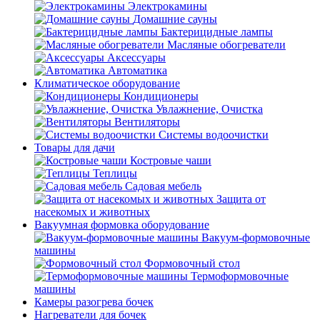
Электрокамины
Домашние сауны
Бактерицидные лампы
Масляные обогреватели
Аксессуары
Автоматика
Климатическое оборудование
Кондиционеры
Увлажнение, Очистка
Вентиляторы
Системы водоочистки
Товары для дачи
Костровые чаши
Теплицы
Садовая мебель
Защита от
насекомых и животных
Вакуумная формовка оборудование
Вакуум-формовочные
машины
Формовочный стол
Термоформовочные
машины
Камеры разогрева бочек
Нагреватели для бочек