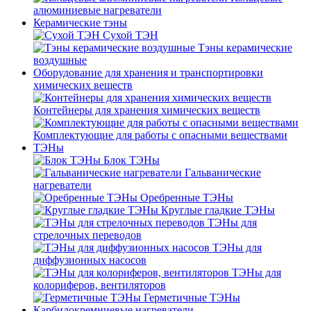
алюминиевые нагреватели
Керамические тэны
Сухой ТЭН
Тэны керамические
воздушные
Оборудование для хранения и транспортировки
химических веществ
Контейнеры для хранения химических веществ
Комплектующие для работы с опасными веществами
ТЭНы
Блок ТЭНы
Гальванические
нагреватели
Оребренные ТЭНы
Круглые гладкие ТЭНы
ТЭНы для
стрелочных переводов
ТЭНы для
диффузионных насосов
ТЭНы для
колориферов, вентиляторов
Герметичные ТЭНы
Карбидокремниевые нагреватели