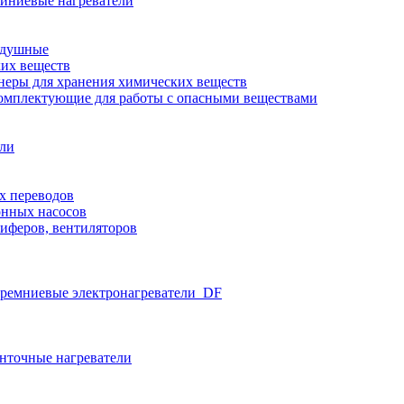
иниевые нагреватели
здушные
ких веществ
неры для хранения химических веществ
омплектующие для работы с опасными веществами
ели
х переводов
нных насосов
иферов, вентиляторов
ремниевые электронагреватели_DF
нточные нагреватели