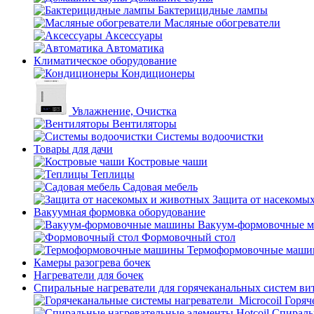
Бактерицидные лампы
Масляные обогреватели
Аксессуары
Автоматика
Климатическое оборудование
Кондиционеры
Увлажнение, Очистка
Вентиляторы
Системы водоочистки
Товары для дачи
Костровые чаши
Теплицы
Садовая мебель
Защита от насекомы
Вакуумная формовка оборудование
Вакуум-формовочные 
Формовочный стол
Термоформовочные маш
Камеры разогрева бочек
Нагреватели для бочек
Спиральные нагреватели для горячеканальных систем ви
Горяч
Спираль