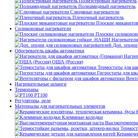
Полиэстровый нагреватель
Полиамидный нагреватель
Слюдяные нагреватели
Пленочный нагреватель
Плоские миканитов
Силиконовые нагреватели
Плоские силиконов
Нагревател
Доп. опции
Обогреватель шкафа автоматики
Нагрев
ОША (Россия)
Термостаты для ш
Гигростаты для шк
Венти
Нагревательные шланги
Термопары
PT100
Регуляторы, реле
Материалы для нагревательных элементов
Клеммные колодки
Высокотемпера
Термост
Керамичес