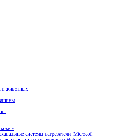
х и животных
машины
ины
тковые
еканальные системы нагреватели_Microcoil
ные нагревательные элементы Hotcoil