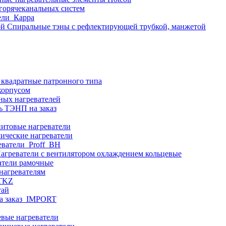
 горячеканальных систем
ели_Карра
Спиральные тэны с рефлектирующей трубкой, манжетой
 квадратные патронного типа
корпусом
ных нагревателей
ь ТЭНП на заказ
итовые нагреватели
ические нагреватели
еватели_Proff_BH
агреватели с вентилятором охлаждением кольцевые
атели рамочные
нагревателям
ITKZ
тай
а заказ_IMPORT
вые нагреватели