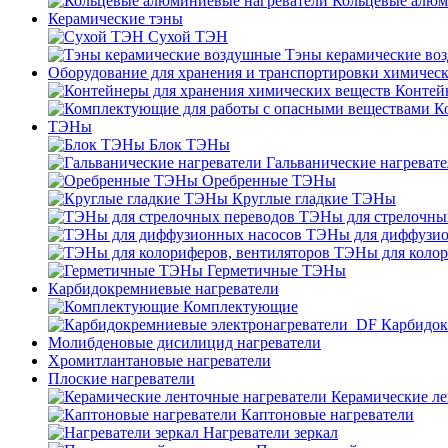
Кольцевые алюм
Керамические тэны
Сухой ТЭН
Тэны керамические во
Оборудование для хранения и транспортировки химичес
Контей
К
ТЭНы
Блок ТЭНы
Гальванические нагреват
Оребренные ТЭНы
Круглые гладкие ТЭНы
ТЭНы для стрелочны
ТЭНы для диффузио
ТЭНы для колор
Герметичные ТЭНы
Карбидокремниевые нагреватели
Комплектующие
Карбидок
Молибденовые дисилицид нагреватели
Хромитлантановые нагреватели
Плоские нагреватели
Керамические ле
Каптоновые нагреватели
Нагреватели зеркал