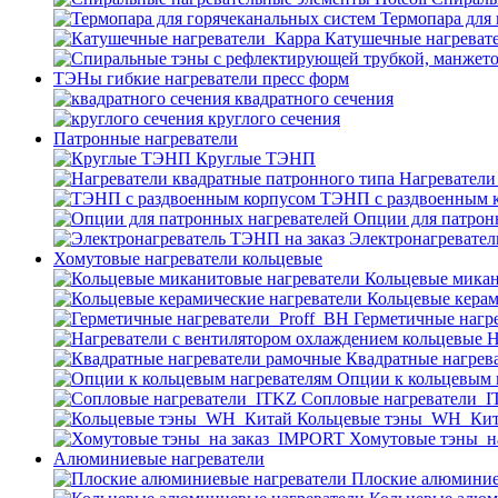
Термопара для
Катушечные нагреват
ТЭНы гибкие нагреватели пресс форм
квадратного сечения
круглого сечения
Патронные нагреватели
Круглые ТЭНП
Нагреватели
ТЭНП с раздвоенным 
Опции для патрон
Электронагревател
Хомутовые нагреватели кольцевые
Кольцевые микан
Кольцевые керам
Герметичные нагр
Н
Квадратные нагрев
Опции к кольцевым 
Cопловые нагреватели_
Кольцевые тэны_WH_Ки
Хомутовые тэны_н
Алюминиевые нагреватели
Плоские алюминие