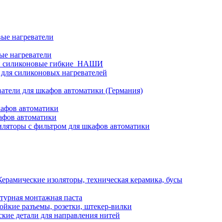
ые нагреватели
ые нагреватели
и силиконовые гибкие_НАШИ
 для силиконовых нагревателей
атели для шкафов автоматики (Германия)
кафов автоматики
афов автоматики
ляторы с фильтром для шкафов автоматики
Керамические изоляторы, техническая керамика, бусы
турная монтажная паста
ойкие разъемы, розетки, штекер-вилки
кие детали для направления нитей