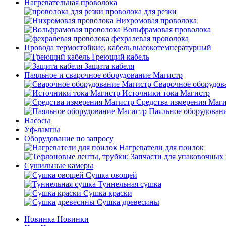
Нагревательная проволока
проволока для резки
Нихромовая проволока
Вольфрамовая проволока
фехралевая проволока
Провода термостойкие, кабель высокотемпературный
Греющий кабель
Защита кабеля
Паяльное и сварочное оборудование Магистр
Сварочное оборудов
Источники тока Магистр
Средства измерения Маг
Паяльное оборудован
Насосы
Уф-лампы
Оборудование по запросу
Нагреватели для поилок
Сушильные камеры
Сушка овощей
Туннельная сушка
Сушка краски
Сушка древесины
Новинка
Новинки