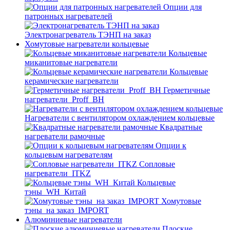
Опции для
патронных нагревателей
Электронагреватель ТЭНП на заказ
Хомутовые нагреватели кольцевые
Кольцевые
миканитовые нагреватели
Кольцевые
керамические нагреватели
Герметичные
нагреватели_Proff_BH
Нагреватели с вентилятором охлаждением кольцевые
Квадратные
нагреватели рамочные
Опции к
кольцевым нагревателям
Cопловые
нагреватели_ITKZ
Кольцевые
тэны_WH_Китай
Хомутовые
тэны_на заказ_IMPORT
Алюминиевые нагреватели
Плоские