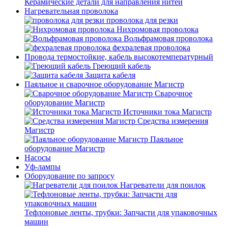
Керамические детали для направления нитей
Нагревательная проволока
проволока для резки
Нихромовая проволока
Вольфрамовая проволока
фехралевая проволока
Провода термостойкие, кабель высокотемпературный
Греющий кабель
Защита кабеля
Паяльное и сварочное оборудование Магистр
Сварочное
оборудование Магистр
Источники тока Магистр
Средства измерения
Магистр
Паяльное
оборудование Магистр
Насосы
Уф-лампы
Оборудование по запросу
Нагреватели для поилок
Тефлоновые ленты, трубки: Запчасти для упаковочных
машин