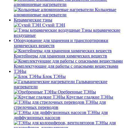
алюминиевые нагреватели
Кольцевые
алюминиевые нагреватели
Керамические тэны
Сухой ТЭН
Тэны керамические
воздушные
Оборудование для хранения и транспортировки
химических веществ
Контейнеры для хранения химических веществ
Комплектующие для работы с опасными веществами
ТЭНы
Блок ТЭНы
Гальванические
нагреватели
Оребренные ТЭНы
Круглые гладкие ТЭНы
ТЭНы для
стрелочных переводов
ТЭНы для
диффузионных насосов
ТЭНы для
колориферов, вентиляторов