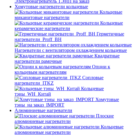
Электронагреватель ТЭНП на заказ
Хомутовые нагреватели кольцевые
Кольцевые
миканитовые нагреватели
Кольцевые
керамические нагреватели
Герметичные
нагреватели_Proff_BH
Нагреватели с вентилятором охлаждением кольцевые
Квадратные
нагреватели рамочные
Опции к
кольцевым нагревателям
Cопловые
нагреватели_ITKZ
Кольцевые
тэны_WH_Китай
Хомутовые
тэны_на заказ_IMPORT
Алюминиевые нагреватели
Плоские
алюминиевые нагреватели
Кольцевые
алюминиевые нагреватели