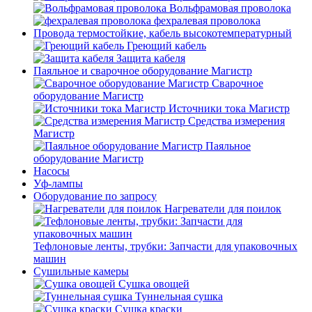
Вольфрамовая проволока
фехралевая проволока
Провода термостойкие, кабель высокотемпературный
Греющий кабель
Защита кабеля
Паяльное и сварочное оборудование Магистр
Сварочное
оборудование Магистр
Источники тока Магистр
Средства измерения
Магистр
Паяльное
оборудование Магистр
Насосы
Уф-лампы
Оборудование по запросу
Нагреватели для поилок
Тефлоновые ленты, трубки: Запчасти для упаковочных
машин
Сушильные камеры
Сушка овощей
Туннельная сушка
Сушка краски