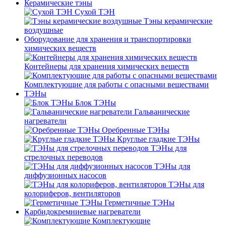
Керамические тэны
Сухой ТЭН
Тэны керамические
воздушные
Оборудование для хранения и транспортировки
химических веществ
Контейнеры для хранения химических веществ
Комплектующие для работы с опасными веществами
ТЭНы
Блок ТЭНы
Гальванические
нагреватели
Оребренные ТЭНы
Круглые гладкие ТЭНы
ТЭНы для
стрелочных переводов
ТЭНы для
диффузионных насосов
ТЭНы для
колориферов, вентиляторов
Герметичные ТЭНы
Карбидокремниевые нагреватели
Комплектующие