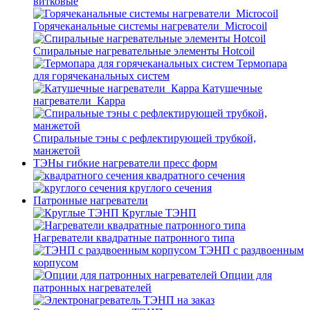
витковые
Горячеканальные системы нагреватели_Microcoil
Спиральные нагревательные элементы Hotcoil
Термопара
для горячеканальных систем
Катушечные
нагреватели_Карра
Спиральные тэны с рефлектирующей трубкой,
манжетой
ТЭНы гибкие нагреватели пресс форм
квадратного сечения
круглого сечения
Патронные нагреватели
Круглые ТЭНП
Нагреватели квадратные патронного типа
ТЭНП с раздвоенным
корпусом
Опции для
патронных нагревателей