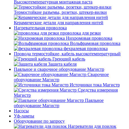
Высокотемпературная монтажная паста
Термостойкие разъемы, розетки, штекер-вилки
Керамические детали для направления нитей
Нагревательная проволока
проволока для резки
Нихромовая проволока
Вольфрамовая проволока
фехралевая проволока
Провода термостойкие, кабель высокотемпературный
Греющий кабель
Защита кабеля
Паяльное и сварочное оборудование Магистр
Сварочное
оборудование Магистр
Источники тока Магистр
Средства измерения
Магистр
Паяльное
оборудование Магистр
Насосы
Уф-лампы
Оборудование по запросу
Нагреватели для поилок