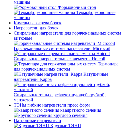
машины
Формовочный стол
Термоформовочные
машины
Камеры разогрева бочек
Нагреватели для бочек
Спиральные нагреватели для горячеканальных систем
витковые
Горячеканальные системы нагреватели_Microcoil
Спиральные нагревательные элементы Hotcoil
Термопара
для горячеканальных систем
Катушечные
нагреватели_Карра
Спиральные тэны с рефлектирующей трубкой,
манжетой
ТЭНы гибкие нагреватели пресс форм
квадратного сечения
круглого сечения
Патронные нагреватели
Круглые ТЭНП