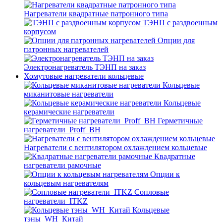
Нагреватели квадратные патронного типа
ТЭНП с раздвоенным
корпусом
Опции для
патронных нагревателей
Электронагреватель ТЭНП на заказ
Хомутовые нагреватели кольцевые
Кольцевые
миканитовые нагреватели
Кольцевые
керамические нагреватели
Герметичные
нагреватели_Proff_BH
Нагреватели с вентилятором охлаждением кольцевые
Квадратные
нагреватели рамочные
Опции к
кольцевым нагревателям
Cопловые
нагреватели_ITKZ
Кольцевые
тэны_WH_Китай