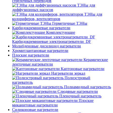
стрелочных переводов
ТЭНы для
диффузионных насосов
ТЭНы для
колориферов, вентиляторов
Герметичные ТЭНы
Карбидокремниевые нагреватели
Комплектующие
Карбидокремниевые электронагреватели_DF
Молибденовые дисилицид нагреватели
Хромитлантановые нагреватели
Плоские нагреватели
Керамические
ленточные нагреватели
Каптоновые нагреватели
Нагреватели зеркал
Полиэстровый
нагреватель
Полиамидный нагреватель
Слюдяные нагреватели
Пленочный нагреватель
Плоские
миканитовые нагреватели
Силиконовые нагреватели