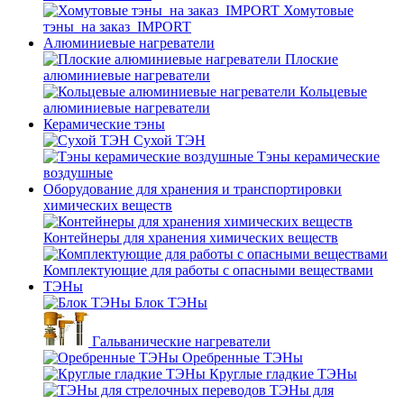
Хомутовые
тэны_на заказ_IMPORT
Алюминиевые нагреватели
Плоские
алюминиевые нагреватели
Кольцевые
алюминиевые нагреватели
Керамические тэны
Сухой ТЭН
Тэны керамические
воздушные
Оборудование для хранения и транспортировки
химических веществ
Контейнеры для хранения химических веществ
Комплектующие для работы с опасными веществами
ТЭНы
Блок ТЭНы
Гальванические нагреватели
Оребренные ТЭНы
Круглые гладкие ТЭНы
ТЭНы для