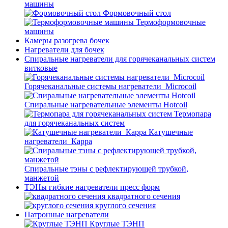
машины
Формовочный стол
Термоформовочные
машины
Камеры разогрева бочек
Нагреватели для бочек
Спиральные нагреватели для горячеканальных систем
витковые
Горячеканальные системы нагреватели_Microcoil
Спиральные нагревательные элементы Hotcoil
Термопара
для горячеканальных систем
Катушечные
нагреватели_Карра
Спиральные тэны с рефлектирующей трубкой,
манжетой
ТЭНы гибкие нагреватели пресс форм
квадратного сечения
круглого сечения
Патронные нагреватели
Круглые ТЭНП