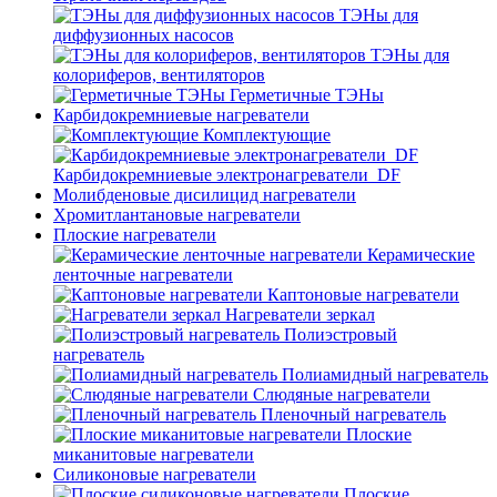
ТЭНы для
диффузионных насосов
ТЭНы для
колориферов, вентиляторов
Герметичные ТЭНы
Карбидокремниевые нагреватели
Комплектующие
Карбидокремниевые электронагреватели_DF
Молибденовые дисилицид нагреватели
Хромитлантановые нагреватели
Плоские нагреватели
Керамические
ленточные нагреватели
Каптоновые нагреватели
Нагреватели зеркал
Полиэстровый
нагреватель
Полиамидный нагреватель
Слюдяные нагреватели
Пленочный нагреватель
Плоские
миканитовые нагреватели
Силиконовые нагреватели
Плоские