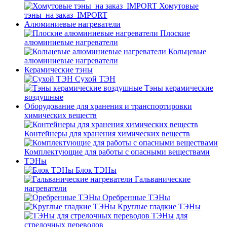
Хомутовые
тэны_на заказ_IMPORT
Алюминиевые нагреватели
Плоские
алюминиевые нагреватели
Кольцевые
алюминиевые нагреватели
Керамические тэны
Сухой ТЭН
Тэны керамические
воздушные
Оборудование для хранения и транспортировки
химических веществ
Контейнеры для хранения химических веществ
Комплектующие для работы с опасными веществами
ТЭНы
Блок ТЭНы
Гальванические
нагреватели
Оребренные ТЭНы
Круглые гладкие ТЭНы
ТЭНы для
стрелочных переводов