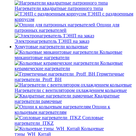
Нагреватели квадратные патронного типа
ТЭНП с раздвоенным
корпусом
Опции для
патронных нагревателей
Электронагреватель ТЭНП на заказ
Хомутовые нагреватели кольцевые
Кольцевые
миканитовые нагреватели
Кольцевые
керамические нагреватели
Герметичные
нагреватели_Proff_BH
Нагреватели с вентилятором охлаждением кольцевые
Квадратные
нагреватели рамочные
Опции к
кольцевым нагревателям
Cопловые
нагреватели_ITKZ
Кольцевые
тэны_WH_Китай