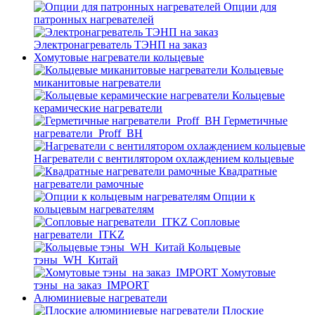
Опции для
патронных нагревателей
Электронагреватель ТЭНП на заказ
Хомутовые нагреватели кольцевые
Кольцевые
миканитовые нагреватели
Кольцевые
керамические нагреватели
Герметичные
нагреватели_Proff_BH
Нагреватели с вентилятором охлаждением кольцевые
Квадратные
нагреватели рамочные
Опции к
кольцевым нагревателям
Cопловые
нагреватели_ITKZ
Кольцевые
тэны_WH_Китай
Хомутовые
тэны_на заказ_IMPORT
Алюминиевые нагреватели
Плоские