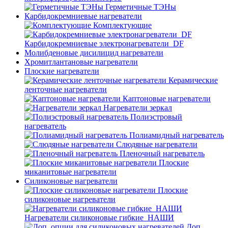
Герметичные ТЭНы
Карбидокремниевые нагреватели
Комплектующие
Карбидокремниевые электронагреватели_DF
Молибденовые дисилицид нагреватели
Хромитлантановые нагреватели
Плоские нагреватели
Керамические
ленточные нагреватели
Каптоновые нагреватели
Нагреватели зеркал
Полиэстровый
нагреватель
Полиамидный нагреватель
Слюдяные нагреватели
Пленочный нагреватель
Плоские
миканитовые нагреватели
Силиконовые нагреватели
Плоские
силиконовые нагреватели
Нагреватели силиконовые гибкие_НАШИ
Доп.