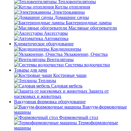
Тепловентиляторы
Котлы отопления
Электрокамины
Домашние сауны
Бактерицидные лампы
Масляные обогреватели
Аксессуары
Автоматика
Климатическое оборудование
Кондиционеры
Увлажнение, Очистка
Вентиляторы
Системы водоочистки
Товары для дачи
Костровые чаши
Теплицы
Садовая мебель
Защита от
насекомых и животных
Вакуумная формовка оборудование
Вакуум-формовочные
машины
Формовочный стол
Термоформовочные
машины