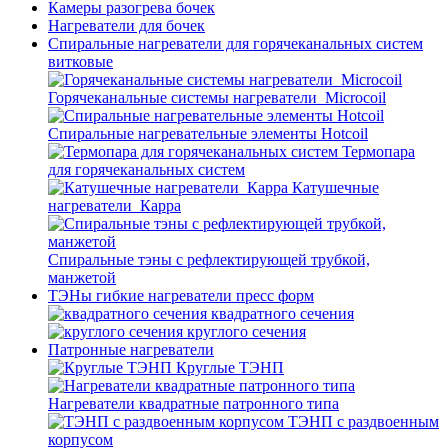
Камеры разогрева бочек
Нагреватели для бочек
Спиральные нагреватели для горячеканальных систем
витковые
Горячеканальные системы нагреватели_Microcoil
Спиральные нагревательные элементы Hotcoil
Термопара
для горячеканальных систем
Катушечные
нагреватели_Карра
Спиральные тэны с рефлектирующей трубкой,
манжетой
ТЭНы гибкие нагреватели пресс форм
квадратного сечения
круглого сечения
Патронные нагреватели
Круглые ТЭНП
Нагреватели квадратные патронного типа
ТЭНП с раздвоенным
корпусом