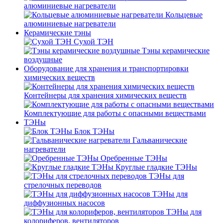
алюминиевые нагреватели
Кольцевые
алюминиевые нагреватели
Керамические тэны
Сухой ТЭН
Тэны керамические
воздушные
Оборудование для хранения и транспортировки
химических веществ
Контейнеры для хранения химических веществ
Комплектующие для работы с опасными веществами
ТЭНы
Блок ТЭНы
Гальванические
нагреватели
Оребренные ТЭНы
Круглые гладкие ТЭНы
ТЭНы для
стрелочных переводов
ТЭНы для
диффузионных насосов
ТЭНы для
колориферов, вентиляторов