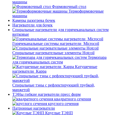
машины
Формовочный стол
Термоформовочные
машины
Камеры разогрева бочек
Нагреватели для бочек
Спиральные нагреватели для горячеканальных систем
витковые
Горячеканальные системы нагреватели_Microcoil
Спиральные нагревательные элементы Hotcoil
Термопара
для горячеканальных систем
Катушечные
нагреватели_Карра
Спиральные тэны с рефлектирующей трубкой,
манжетой
ТЭНы гибкие нагреватели пресс форм
квадратного сечения
круглого сечения
Патронные нагреватели
Круглые ТЭНП