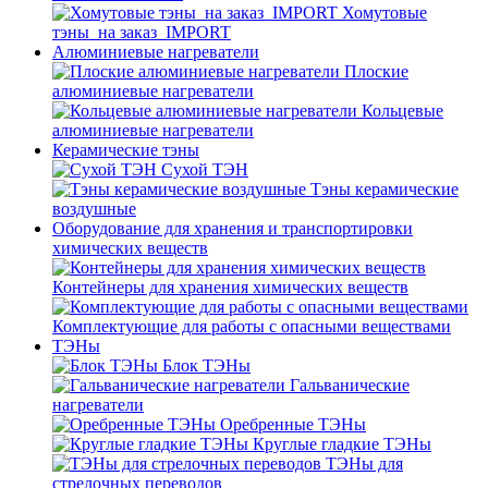
Хомутовые
тэны_на заказ_IMPORT
Алюминиевые нагреватели
Плоские
алюминиевые нагреватели
Кольцевые
алюминиевые нагреватели
Керамические тэны
Сухой ТЭН
Тэны керамические
воздушные
Оборудование для хранения и транспортировки
химических веществ
Контейнеры для хранения химических веществ
Комплектующие для работы с опасными веществами
ТЭНы
Блок ТЭНы
Гальванические
нагреватели
Оребренные ТЭНы
Круглые гладкие ТЭНы
ТЭНы для
стрелочных переводов