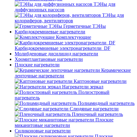
ТЭНы для
диффузионных насосов
ТЭНы для
колориферов, вентиляторов
Герметичные ТЭНы
Карбидокремниевые нагреватели
Комплектующие
Карбидокремниевые электронагреватели_DF
Молибденовые дисилицид нагреватели
Хромитлантановые нагреватели
Плоские нагреватели
Керамические
ленточные нагреватели
Каптоновые нагреватели
Нагреватели зеркал
Полиэстровый
нагреватель
Полиамидный нагреватель
Слюдяные нагреватели
Пленочный нагреватель
Плоские
миканитовые нагреватели
Силиконовые нагреватели
Плоские