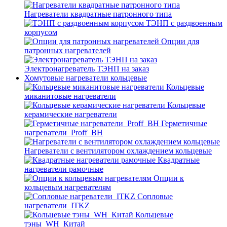
Нагреватели квадратные патронного типа
ТЭНП с раздвоенным
корпусом
Опции для
патронных нагревателей
Электронагреватель ТЭНП на заказ
Хомутовые нагреватели кольцевые
Кольцевые
миканитовые нагреватели
Кольцевые
керамические нагреватели
Герметичные
нагреватели_Proff_BH
Нагреватели с вентилятором охлаждением кольцевые
Квадратные
нагреватели рамочные
Опции к
кольцевым нагревателям
Cопловые
нагреватели_ITKZ
Кольцевые
тэны_WH_Китай