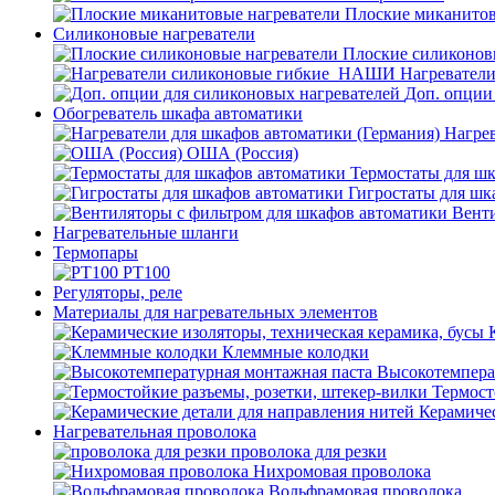
Плоские миканитов
Силиконовые нагреватели
Плоские силиконов
Нагревател
Доп. опции
Обогреватель шкафа автоматики
Нагрев
ОША (Россия)
Термостаты для ш
Гигростаты для шк
Венти
Нагревательные шланги
Термопары
PT100
Регуляторы, реле
Материалы для нагревательных элементов
Клеммные колодки
Высокотемпера
Термост
Керамичес
Нагревательная проволока
проволока для резки
Нихромовая проволока
Вольфрамовая проволока