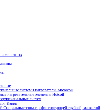
х и животных
машины
ины
тковые
еканальные системы нагреватели_Microcoil
ные нагревательные элементы Hotcoil
 горячеканальных систем
ели_Карра
Спиральные тэны с рефлектирующей трубкой, манжетой