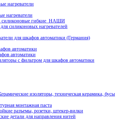
ые нагреватели
ые нагреватели
и силиконовые гибкие_НАШИ
 для силиконовых нагревателей
атели для шкафов автоматики (Германия)
кафов автоматики
афов автоматики
ляторы с фильтром для шкафов автоматики
Керамические изоляторы, техническая керамика, бусы
турная монтажная паста
ойкие разъемы, розетки, штекер-вилки
кие детали для направления нитей