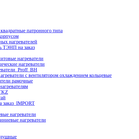
 квадратные патронного типа
корпусом
ных нагревателей
ь ТЭНП на заказ
итовые нагреватели
ические нагреватели
еватели_Proff_BH
агреватели с вентилятором охлаждением кольцевые
атели рамочные
нагревателям
ITKZ
тай
а заказ_IMPORT
вые нагреватели
иниевые нагреватели
здушные