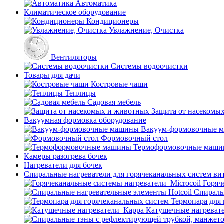
Автоматика
Климатическое оборудование
Кондиционеры
Увлажнение, Очистка
Вентиляторы
Системы водоочистки
Товары для дачи
Костровые чаши
Теплицы
Садовая мебель
Защита от насекомы
Вакуумная формовка оборудование
Вакуум-формовочные 
Формовочный стол
Термоформовочные маш
Камеры разогрева бочек
Нагреватели для бочек
Спиральные нагреватели для горячеканальных систем ви
Горяч
Спираль
Термопара для
Катушечные нагреват