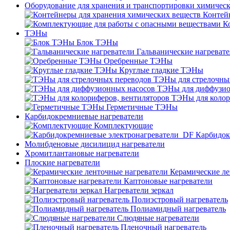
Оборудование для хранения и транспортировки химичес
Контей
К
ТЭНы
Блок ТЭНы
Гальванические нагреват
Оребренные ТЭНы
Круглые гладкие ТЭНы
ТЭНы для стрелочны
ТЭНы для диффузио
ТЭНы для колор
Герметичные ТЭНы
Карбидокремниевые нагреватели
Комплектующие
Карбидок
Молибденовые дисилицид нагреватели
Хромитлантановые нагреватели
Плоские нагреватели
Керамические ле
Каптоновые нагреватели
Нагреватели зеркал
Полиэстровый нагреватель
Полиамидный нагреватель
Слюдяные нагреватели
Пленочный нагреватель