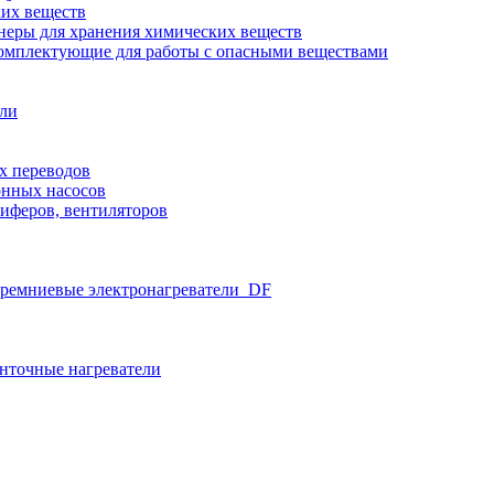
ких веществ
неры для хранения химических веществ
омплектующие для работы с опасными веществами
ели
х переводов
нных насосов
иферов, вентиляторов
ремниевые электронагреватели_DF
нточные нагреватели