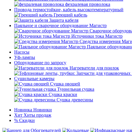
фехралевая проволока
Провода термостойкие, кабель высокотемпературный
Греющий кабель
Защита кабеля
Паяльное и сварочное оборудование Магистр
Сварочное оборудов
Источники тока Магистр
Средства измерения Маг
Паяльное оборудован
Насосы
Уф-лампы
Оборудование по запросу
Нагреватели для поилок
Сушильные камеры
Сушка овощей
Туннельная сушка
Сушка краски
Сушка древесины
Новинка
Новинки
Хит
Хиты продаж
%
Скидки