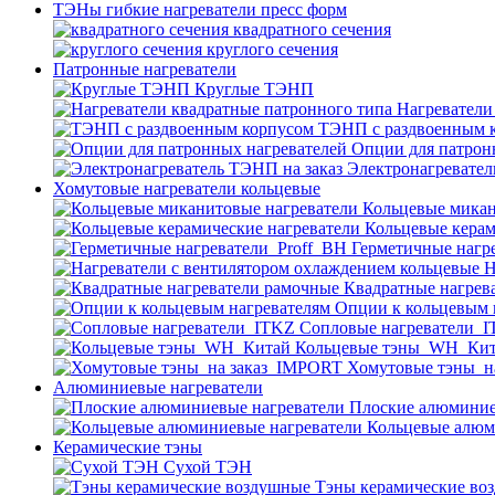
ТЭНы гибкие нагреватели пресс форм
квадратного сечения
круглого сечения
Патронные нагреватели
Круглые ТЭНП
Нагреватели
ТЭНП с раздвоенным 
Опции для патрон
Электронагревател
Хомутовые нагреватели кольцевые
Кольцевые микан
Кольцевые керам
Герметичные нагр
Н
Квадратные нагрев
Опции к кольцевым 
Cопловые нагреватели_
Кольцевые тэны_WH_Ки
Хомутовые тэны_н
Алюминиевые нагреватели
Плоские алюминие
Кольцевые алюм
Керамические тэны
Сухой ТЭН
Тэны керамические во