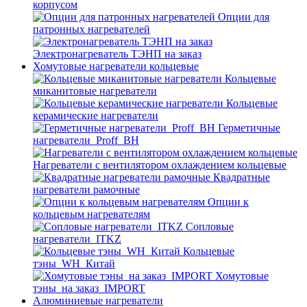
корпусом
Опции для
патронных нагревателей
Электронагреватель ТЭНП на заказ
Хомутовые нагреватели кольцевые
Кольцевые
миканитовые нагреватели
Кольцевые
керамические нагреватели
Герметичные
нагреватели_Proff_BH
Нагреватели с вентилятором охлаждением кольцевые
Квадратные
нагреватели рамочные
Опции к
кольцевым нагревателям
Cопловые
нагреватели_ITKZ
Кольцевые
тэны_WH_Китай
Хомутовые
тэны_на заказ_IMPORT
Алюминиевые нагреватели