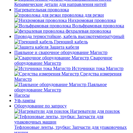
Керамические детали для направления нитей
Нагревательная проволока
проволока для резки
Нихромовая проволока
Вольфрамовая проволока
фехралевая проволока
Провода термостойкие, кабель высокотемпературный
Греющий кабель
Защита кабеля
Паяльное и сварочное оборудование Магистр
Сварочное
оборудование Магистр
Источники тока Магистр
Средства измерения
Магистр
Паяльное
оборудование Магистр
Насосы
Уф-лампы
Оборудование по запросу
Нагреватели для поилок
Тефлоновые ленты, трубки: Запчасти для упаковочных
машин