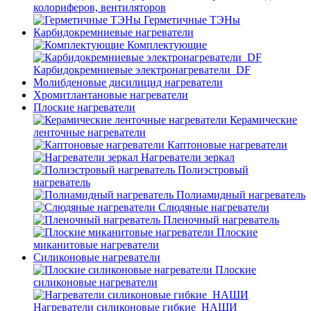
колориферов, вентиляторов
Герметичные ТЭНы
Карбидокремниевые нагреватели
Комплектующие
Карбидокремниевые электронагреватели_DF
Молибденовые дисилицид нагреватели
Хромитлантановые нагреватели
Плоские нагреватели
Керамические
ленточные нагреватели
Каптоновые нагреватели
Нагреватели зеркал
Полиэстровый
нагреватель
Полиамидный нагреватель
Слюдяные нагреватели
Пленочный нагреватель
Плоские
миканитовые нагреватели
Силиконовые нагреватели
Плоские
силиконовые нагреватели
Нагреватели силиконовые гибкие_НАШИ