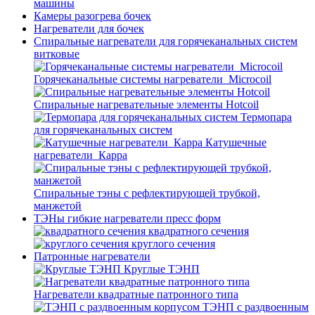
машины
Камеры разогрева бочек
Нагреватели для бочек
Спиральные нагреватели для горячеканальных систем
витковые
Горячеканальные системы нагреватели_Microcoil
Спиральные нагревательные элементы Hotcoil
Термопара
для горячеканальных систем
Катушечные
нагреватели_Карра
Спиральные тэны с рефлектирующей трубкой,
манжетой
ТЭНы гибкие нагреватели пресс форм
квадратного сечения
круглого сечения
Патронные нагреватели
Круглые ТЭНП
Нагреватели квадратные патронного типа
ТЭНП с раздвоенным