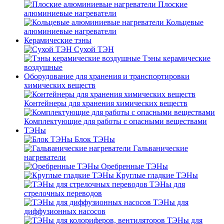
Плоские
алюминиевые нагреватели
Кольцевые
алюминиевые нагреватели
Керамические тэны
Сухой ТЭН
Тэны керамические
воздушные
Оборудование для хранения и транспортировки
химических веществ
Контейнеры для хранения химических веществ
Комплектующие для работы с опасными веществами
ТЭНы
Блок ТЭНы
Гальванические
нагреватели
Оребренные ТЭНы
Круглые гладкие ТЭНы
ТЭНы для
стрелочных переводов
ТЭНы для
диффузионных насосов
ТЭНы для