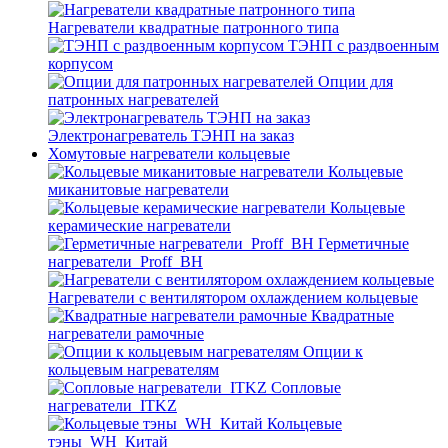
Нагреватели квадратные патронного типа
ТЭНП с раздвоенным
корпусом
Опции для
патронных нагревателей
Электронагреватель ТЭНП на заказ
Хомутовые нагреватели кольцевые
Кольцевые
миканитовые нагреватели
Кольцевые
керамические нагреватели
Герметичные
нагреватели_Proff_BH
Нагреватели с вентилятором охлаждением кольцевые
Квадратные
нагреватели рамочные
Опции к
кольцевым нагревателям
Cопловые
нагреватели_ITKZ
Кольцевые
тэны_WH_Китай