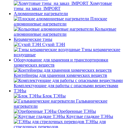
Хомутовые
тэны_на заказ_IMPORT
Алюминиевые нагреватели
Плоские
алюминиевые нагреватели
Кольцевые
алюминиевые нагреватели
Керамические тэны
Сухой ТЭН
Тэны керамические
воздушные
Оборудование для хранения и транспортировки
химических веществ
Контейнеры для хранения химических веществ
Комплектующие для работы с опасными веществами
ТЭНы
Блок ТЭНы
Гальванические
нагреватели
Оребренные ТЭНы
Круглые гладкие ТЭНы
ТЭНы для
стрелочных переводов