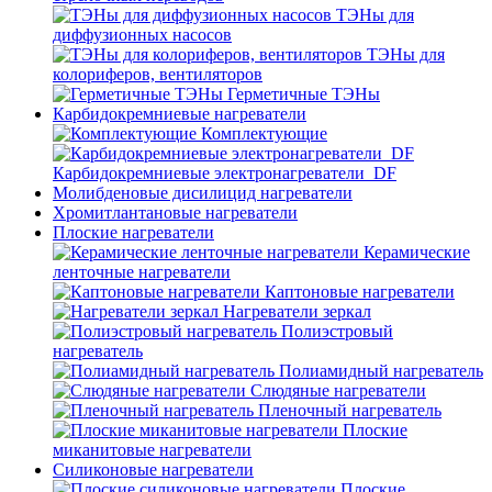
ТЭНы для
диффузионных насосов
ТЭНы для
колориферов, вентиляторов
Герметичные ТЭНы
Карбидокремниевые нагреватели
Комплектующие
Карбидокремниевые электронагреватели_DF
Молибденовые дисилицид нагреватели
Хромитлантановые нагреватели
Плоские нагреватели
Керамические
ленточные нагреватели
Каптоновые нагреватели
Нагреватели зеркал
Полиэстровый
нагреватель
Полиамидный нагреватель
Слюдяные нагреватели
Пленочный нагреватель
Плоские
миканитовые нагреватели
Силиконовые нагреватели
Плоские