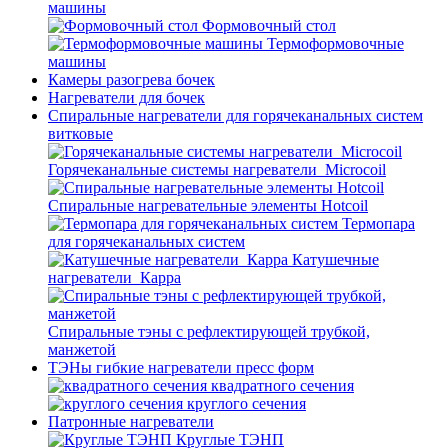
машины
Формовочный стол
Термоформовочные
машины
Камеры разогрева бочек
Нагреватели для бочек
Спиральные нагреватели для горячеканальных систем
витковые
Горячеканальные системы нагреватели_Microcoil
Спиральные нагревательные элементы Hotcoil
Термопара
для горячеканальных систем
Катушечные
нагреватели_Карра
Спиральные тэны с рефлектирующей трубкой,
манжетой
ТЭНы гибкие нагреватели пресс форм
квадратного сечения
круглого сечения
Патронные нагреватели
Круглые ТЭНП