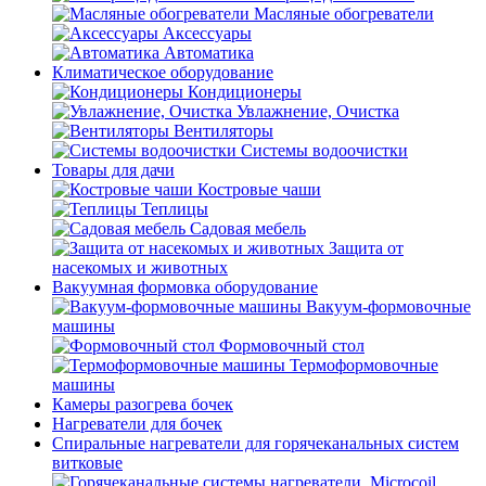
Масляные обогреватели
Аксессуары
Автоматика
Климатическое оборудование
Кондиционеры
Увлажнение, Очистка
Вентиляторы
Системы водоочистки
Товары для дачи
Костровые чаши
Теплицы
Садовая мебель
Защита от
насекомых и животных
Вакуумная формовка оборудование
Вакуум-формовочные
машины
Формовочный стол
Термоформовочные
машины
Камеры разогрева бочек
Нагреватели для бочек
Спиральные нагреватели для горячеканальных систем
витковые