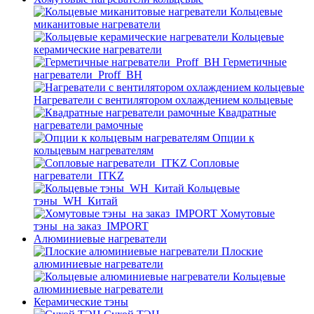
Кольцевые
миканитовые нагреватели
Кольцевые
керамические нагреватели
Герметичные
нагреватели_Proff_BH
Нагреватели с вентилятором охлаждением кольцевые
Квадратные
нагреватели рамочные
Опции к
кольцевым нагревателям
Cопловые
нагреватели_ITKZ
Кольцевые
тэны_WH_Китай
Хомутовые
тэны_на заказ_IMPORT
Алюминиевые нагреватели
Плоские
алюминиевые нагреватели
Кольцевые
алюминиевые нагреватели
Керамические тэны