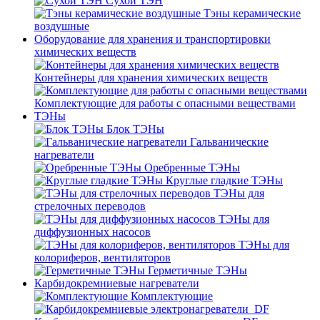
Сухой ТЭН
Тэны керамические
воздушные
Оборудование для хранения и транспортировки
химических веществ
Контейнеры для хранения химических веществ
Комплектующие для работы с опасными веществами
ТЭНы
Блок ТЭНы
Гальванические
нагреватели
Оребренные ТЭНы
Круглые гладкие ТЭНы
ТЭНы для
стрелочных переводов
ТЭНы для
диффузионных насосов
ТЭНы для
колориферов, вентиляторов
Герметичные ТЭНы
Карбидокремниевые нагреватели
Комплектующие