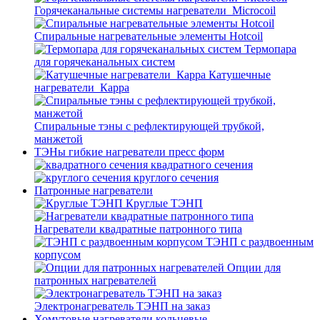
Горячеканальные системы нагреватели_Microcoil
Спиральные нагревательные элементы Hotcoil
Термопара
для горячеканальных систем
Катушечные
нагреватели_Карра
Спиральные тэны с рефлектирующей трубкой,
манжетой
ТЭНы гибкие нагреватели пресс форм
квадратного сечения
круглого сечения
Патронные нагреватели
Круглые ТЭНП
Нагреватели квадратные патронного типа
ТЭНП с раздвоенным
корпусом
Опции для
патронных нагревателей
Электронагреватель ТЭНП на заказ
Хомутовые нагреватели кольцевые